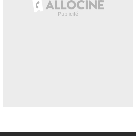
Malcolm
- 1 Episode :
18
Mitch Pileggi
Jake Morgan
- 1 Episode :
5
Rhonda Stubbins White
Mlle Gibbs
- 1 Episode :
17
Susanna Thompson
Jean Cameron
- 1 Episode :
17
Eyal Podell
Barry Decker
- 1 Episode :
17