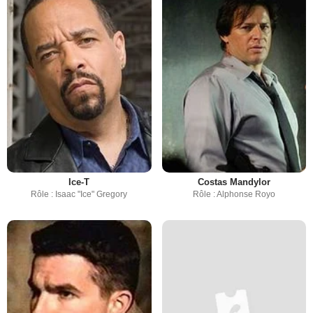
Ice-T
Costas Mandylor
Rôle : Isaac "Ice" Gregory
Rôle : Alphonse Royo