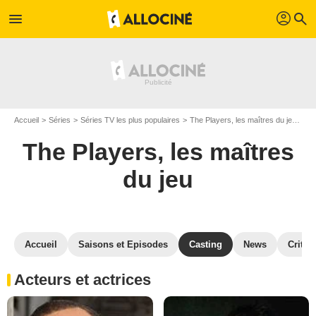
profil
menu
search
Accueil
Séries
Séries TV les plus populaires
The Players, les maîtres du jeu
Th
The Players, les maîtres
du jeu
Accueil
Saisons et Episodes
Casting
News
Critiq
Acteurs et actrices