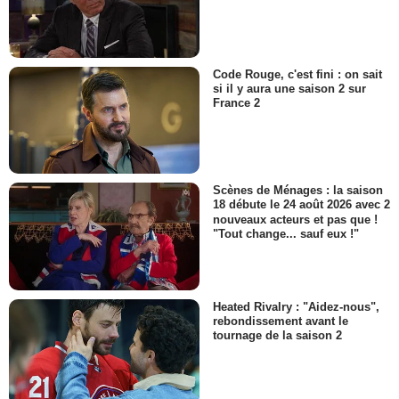
- 1 Episode :
8
E.E. Bell
Walter
- 1 Episode :
9
Code Rouge, c'est fini : on sait
si il y aura une saison 2 sur
Paul Johansson
France 2
Jeff Taylor
- 1 Episode :
10
John Bradley
Brandon Ross
- 1 Episode :
11
Scènes de Ménages : la saison
Adam Clark
18 débute le 24 août 2026 avec 2
Cornfield
nouveaux acteurs et pas que !
"Tout change... sauf eux !"
- 1 Episode :
12
Michelle Stafford
Vanessa Evans
- 1 Episode :
13
Heated Rivalry : "Aidez-nous",
Bruce Nozick
rebondissement avant le
Joseph Mayhew
tournage de la saison 2
- 1 Episode :
14
Philip Casnoff
John Fellowes