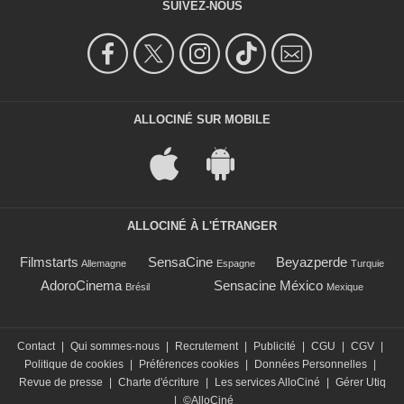
SUIVEZ-NOUS
ALLOCINÉ SUR MOBILE
ALLOCINÉ À L'ÉTRANGER
Filmstarts
SensaCine
Beyazperde
Allemagne
Espagne
Turquie
AdoroCinema
Sensacine México
Brésil
Mexique
Contact
|
Qui sommes-nous
|
Recrutement
|
Publicité
|
CGU
|
CGV
|
Politique de cookies
|
Préférences cookies
|
Données Personnelles
|
Revue de presse
|
Charte d'écriture
|
Les services AlloCiné
|
Gérer Utiq
|
©AlloCiné