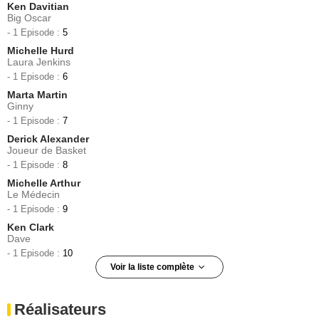
Ken Davitian
Big Oscar
- 1 Episode :
5
Michelle Hurd
Laura Jenkins
- 1 Episode :
6
Marta Martin
Ginny
- 1 Episode :
7
Derick Alexander
Joueur de Basket
- 1 Episode :
8
Michelle Arthur
Le Médecin
- 1 Episode :
9
Ken Clark
Dave
- 1 Episode :
10
Voir la liste complète
Reb Brown
Todd Van Horn
Réalisateurs
- 1 Episode :
11