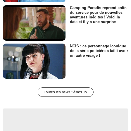
- 1 Episode :
15
Camping Paradis reprend enfin
Colleen McDerrmott
du service pour de nouvelles
Penny Carducci
aventures inédites ! Voici la
- 1 Episode :
16
date et il y a une surprise
Bob McCracken
Malcolm O'Conner
- 1 Episode :
17
Diane DiLascio
NCIS : ce personnage iconique
Rhonda Paprelli
de la série policière a failli avoir
- 1 Episode :
18
un autre visage !
Adam Zolotin
Adam Paparelli
- 1 Episode :
1
James Harlow
Agent Sims
- 1 Episode :
2
Toutes les news Séries TV
Glen Campbell
Jesse Dalton
- 1 Episode :
3
Alexondra Lee
Colleen O'Hara
- 1 Episode :
4