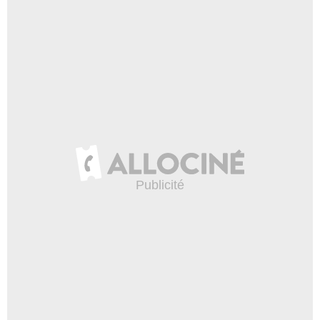
Kate Hodge
Gayle
- 1 Episode :
5
Michelle Clunie
Veronica Salt
- 1 Episode :
7
Jack Kehler
Milo O'Bannon
- 1 Episode :
9
Michael Michele
Sylvie
- 1 Episode :
12
Jordan Baker
Kate Marshall
- 1 Episode :
15
Angela Paton
Madge
- 1 Episode :
16
Meredith Monroe
Sarah Nolan
- 1 Episode :
17