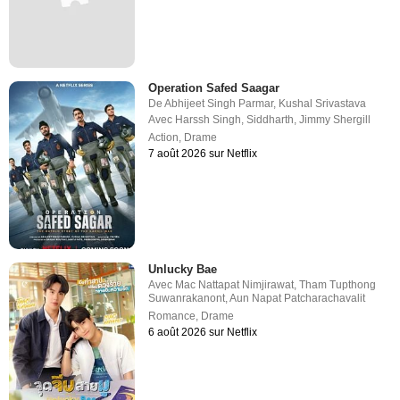
Operation Safed Saagar
De
Abhijeet Singh Parmar
,
Kushal Srivastava
Avec
Harssh Singh
,
Siddharth
,
Jimmy Shergill
Action
,
Drame
7 août 2026 sur Netflix
Unlucky Bae
Avec
Mac Nattapat Nimjirawat
,
Tham Tupthong
Suwanrakanont
,
Aun Napat Patcharachavalit
Romance
,
Drame
6 août 2026 sur Netflix