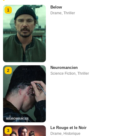
Below
1
Drame
,
Thriller
Neuromancien
2
Science Fiction
,
Thriller
Le Rouge et le Noir
3
Drame
,
Historique