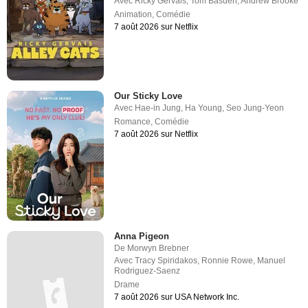
Avec
Ricky Gervais
,
Tom Basden
,
Andrew Brooke
Animation
,
Comédie
7 août 2026 sur Netflix
Our Sticky Love
Avec
Hae-in Jung
,
Ha Young
,
Seo Jung-Yeon
Romance
,
Comédie
7 août 2026 sur Netflix
Anna Pigeon
De
Morwyn Brebner
Avec
Tracy Spiridakos
,
Ronnie Rowe
,
Manuel
Rodriguez-Saenz
Drame
7 août 2026 sur USA Network Inc.