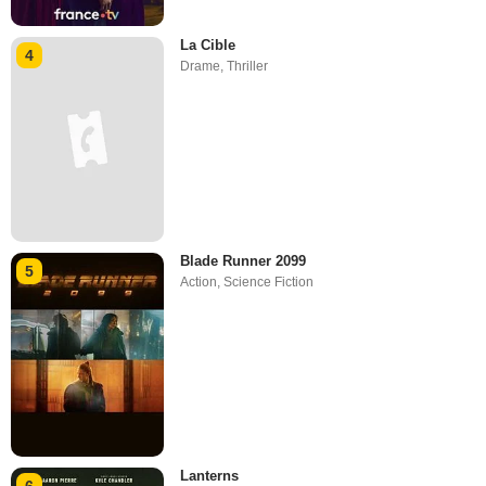
La Cible
4
Drame
,
Thriller
Blade Runner 2099
5
Action
,
Science Fiction
Lanterns
6