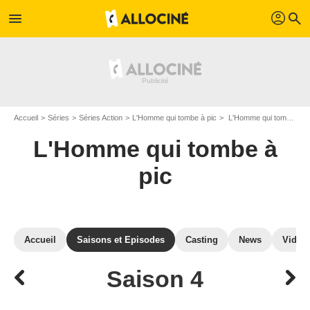
profil
menu
search
Accueil
Séries
Séries Action
L'Homme qui tombe à pic
L'Homme qui tombe à pic : Episodes de la saison 4
L'Homme qui tombe à
pic
Accueil
Saisons et Episodes
Casting
News
Vidéo
Saison 4