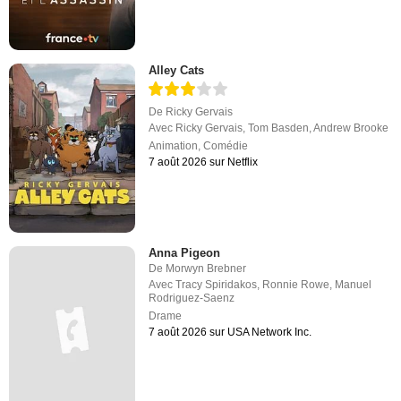
Alley Cats
De
Ricky Gervais
Avec
Ricky Gervais
,
Tom Basden
,
Andrew Brooke
Animation
,
Comédie
7 août 2026 sur Netflix
Anna Pigeon
De
Morwyn Brebner
Avec
Tracy Spiridakos
,
Ronnie Rowe
,
Manuel
Rodriguez-Saenz
Drame
7 août 2026 sur USA Network Inc.