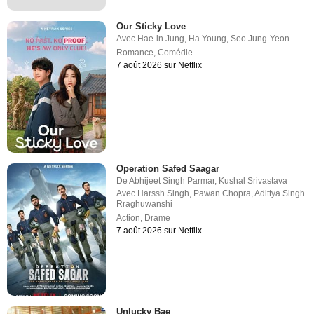
Our Sticky Love
Avec
Hae-in Jung
,
Ha Young
,
Seo Jung-Yeon
Romance
,
Comédie
7 août 2026 sur Netflix
Operation Safed Saagar
De
Abhijeet Singh Parmar
,
Kushal Srivastava
Avec
Harssh Singh
,
Pawan Chopra
,
Adittya Singh
Rraghuwanshi
Action
,
Drame
7 août 2026 sur Netflix
Unlucky Bae