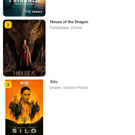
House of the Dragon
2
Fantastique
,
Drame
Silo
3
Drame
,
Science Fiction