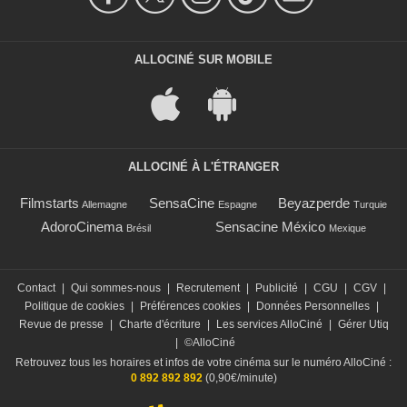
ALLOCINÉ SUR MOBILE
ALLOCINÉ À L'ÉTRANGER
Filmstarts
SensaCine
Beyazperde
Allemagne
Espagne
Turquie
AdoroCinema
Sensacine México
Brésil
Mexique
Contact
|
Qui sommes-nous
|
Recrutement
|
Publicité
|
CGU
|
CGV
|
Politique de cookies
|
Préférences cookies
|
Données Personnelles
|
Revue de presse
|
Charte d'écriture
|
Les services AlloCiné
|
Gérer Utiq
|
©AlloCiné
Retrouvez tous les horaires et infos de votre cinéma sur le numéro AlloCiné :
0 892 892 892
(0,90€/minute)