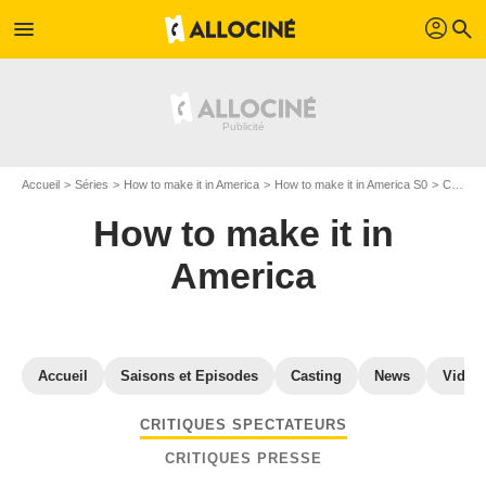
profil
menu
search
Accueil
Séries
How to make it in America
How to make it in America S0
Critiques How to make it in America
How to make it in
America
Accueil
Saisons et Episodes
Casting
News
Vidéo
CRITIQUES SPECTATEURS
CRITIQUES PRESSE