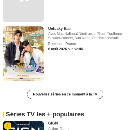
Unlucky Bae
Avec
Mac Nattapat Nimjirawat
,
Tham Tupthong
Suwanrakanont
,
Aun Napat Patcharachavalit
Romance
,
Drame
6 août 2026 sur Netflix
Nouvelles séries en ce moment à la TV
Séries TV les + populaires
GIGN
1
Action
,
Drame