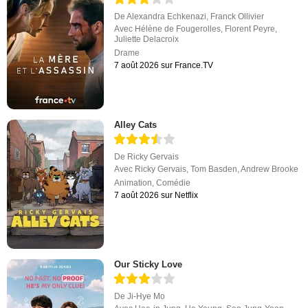
De
Alexandra Echkenazi
,
Franck Ollivier
Avec
Hélène de Fougerolles
,
Florent Peyre
,
Juliette Delacroix
Drame
7 août 2026 sur France.TV
Alley Cats
De
Ricky Gervais
Avec
Ricky Gervais
,
Tom Basden
,
Andrew Brooke
Animation
,
Comédie
7 août 2026 sur Netflix
Our Sticky Love
De
Ji-Hye Mo