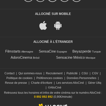
ALLOCINÉ SUR MOBILE
ALLOCINÉ À L'ÉTRANGER
Filmstarts
SensaCine
Beyazperde
Allemagne
Espagne
Turquie
AdoroCinema
Sensacine México
Brésil
Mexique
Contact
|
Qui sommes-nous
|
Recrutement
|
Publicité
|
CGU
|
CGV
|
Politique de cookies
|
Préférences cookies
|
Données Personnelles
|
Revue de presse
|
Charte d'écriture
|
Les services AlloCiné
|
Gérer Utiq
|
©AlloCiné
Retrouvez tous les horaires et infos de votre cinéma sur le numéro AlloCiné :
0 892 892 892
(0,90€/minute)