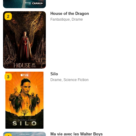
House of the Dragon
2
Fantastique
,
Drame
Silo
3
Drame
,
Science Fiction
Ma vie avec les Walter Boys