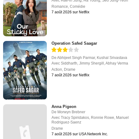
Avec
Hae-in Jung
,
Ha Young
,
Seo Jung-Yeon
Romance
,
Comédie
7 août 2026 sur Netflix
Operation Safed Saagar
De
Abhijeet Singh Parmar
,
Kushal Srivastava
Avec
Siddharth
,
Jimmy Shergill
,
Abhay Verma
Action
,
Drame
7 août 2026 sur Netflix
Anna Pigeon
De
Morwyn Brebner
Avec
Tracy Spiridakos
,
Ronnie Rowe
,
Manuel
Rodriguez-Saenz
Drame
7 août 2026 sur USA Network Inc.