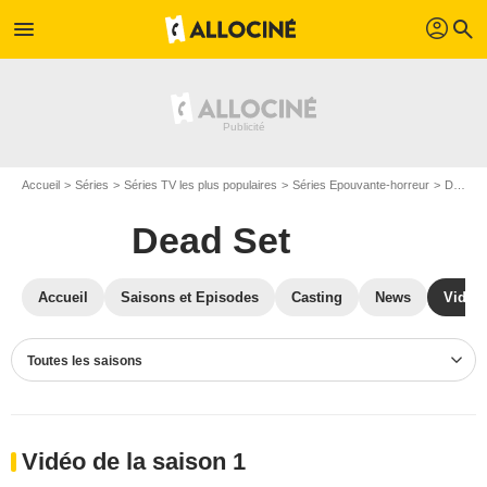
profil
menu
search
Accueil
Séries
Séries TV les plus populaires
Séries Epouvante-horreur
Dead Set
Dead Set
Accueil
Saisons et Episodes
Casting
News
Vidéo
Toutes les saisons
Vidéo de la saison 1