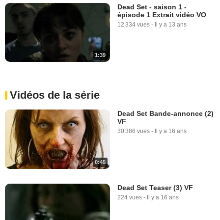
Dead Set - saison 1 -
épisode 1 Extrait vidéo VO
12 334 vues
-
Il y a 13 ans
1:39
Vidéos de la série
Dead Set Bande-annonce (2)
VF
30 386 vues
-
Il y a 16 ans
0:45
Dead Set Teaser (3) VF
224 vues
-
Il y a 16 ans