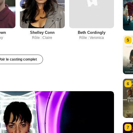
own
Shelley Conn
Beth Cordingly
ky
Rôle : Claire
Rôle : Veronica
5
Voir le casting complet
6
7