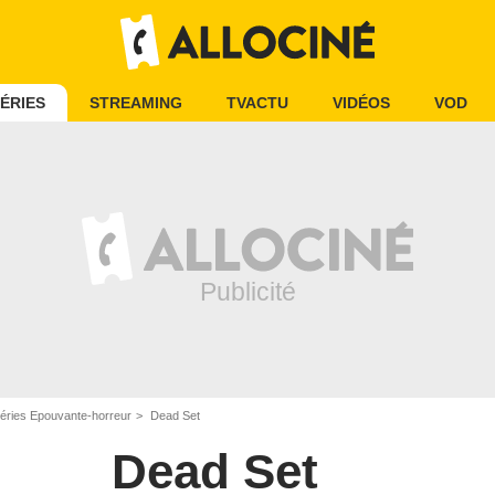
ÉRIES
STREAMING
TVACTU
VIDÉOS
VOD
éries Epouvante-horreur
Dead Set
Dead Set