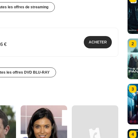
outes les offres de streaming
ACHETER
2
26 €
utes les offres DVD BLU-RAY
3
4