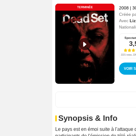
TERMINÉE
2008
|
3
Créée p
Avec
Liz
Nationali
Spectat
3,
2221 notes, 226
VOIR 
Synopsis & Info
Le pays est en émoi suite à l'attaque
participants de l'émission de télé-réali