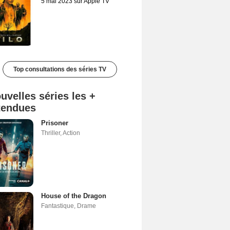
5 mai 2023 sur Apple TV
Top consultations des séries TV
uvelles séries les +
tendues
Prisoner
Thriller
,
Action
House of the Dragon
Fantastique
,
Drame