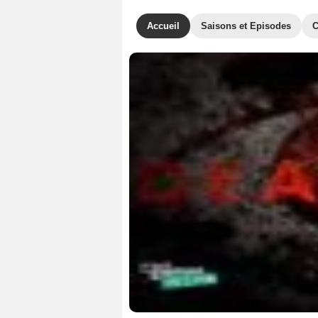
Accueil
Saisons et Episodes
C