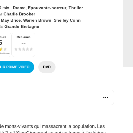
0 min
|
Drame
,
Epouvante-horreur
,
Thriller
ar
Charlie Brooker
 May Brice
,
Warren Brown
,
Shelley Conn
té
Grande-Bretagne
eurs
Mes amis
5
--
 critiques
SUR PRIME VIDEO
DVD
 de morts-vivants qui massacrent la population. Les
té "Loft Story" ignorent ce qui se trame à l'extérieur.