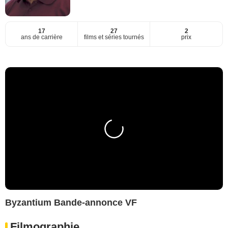
17
27
2
ans de carrière
films et séries tournés
prix
Byzantium Bande-annonce VF
Filmographie