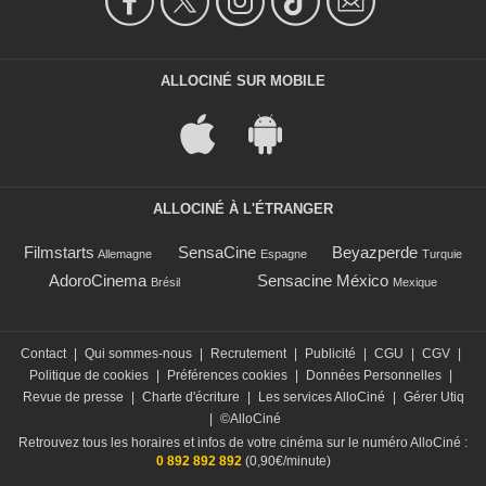
ALLOCINÉ SUR MOBILE
ALLOCINÉ À L'ÉTRANGER
Filmstarts
SensaCine
Beyazperde
Allemagne
Espagne
Turquie
AdoroCinema
Sensacine México
Brésil
Mexique
Contact
|
Qui sommes-nous
|
Recrutement
|
Publicité
|
CGU
|
CGV
|
Politique de cookies
|
Préférences cookies
|
Données Personnelles
|
Revue de presse
|
Charte d'écriture
|
Les services AlloCiné
|
Gérer Utiq
|
©AlloCiné
Retrouvez tous les horaires et infos de votre cinéma sur le numéro AlloCiné :
0 892 892 892
(0,90€/minute)