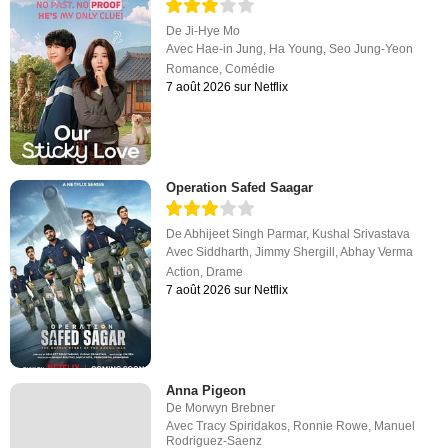
De
Ji-Hye Mo
Avec
Hae-in Jung
,
Ha Young
,
Seo Jung-Yeon
Romance
,
Comédie
7 août 2026 sur Netflix
Operation Safed Saagar
De
Abhijeet Singh Parmar
,
Kushal Srivastava
Avec
Siddharth
,
Jimmy Shergill
,
Abhay Verma
Action
,
Drame
7 août 2026 sur Netflix
Anna Pigeon
De
Morwyn Brebner
Avec
Tracy Spiridakos
,
Ronnie Rowe
,
Manuel
Rodriguez-Saenz