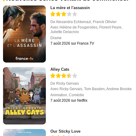
La mère et l'assassin
De
Alexandra Echkenazi
,
Franck Ollivier
Avec
Hélène de Fougerolles
,
Florent Peyre
,
Juliette Delacroix
Drame
7 août 2026 sur France.TV
Alley Cats
De
Ricky Gervais
Avec
Ricky Gervais
,
Tom Basden
,
Andrew Brooke
Animation
,
Comédie
7 août 2026 sur Netflix
Our Sticky Love