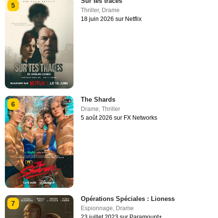
Sur tes traces
5
Thriller
,
Drame
18 juin 2026 sur Netflix
The Shards
6
Drame
,
Thriller
5 août 2026 sur FX Networks
Opérations Spéciales : Lioness
7
Espionnage
,
Drame
23 juillet 2023 sur Paramount+