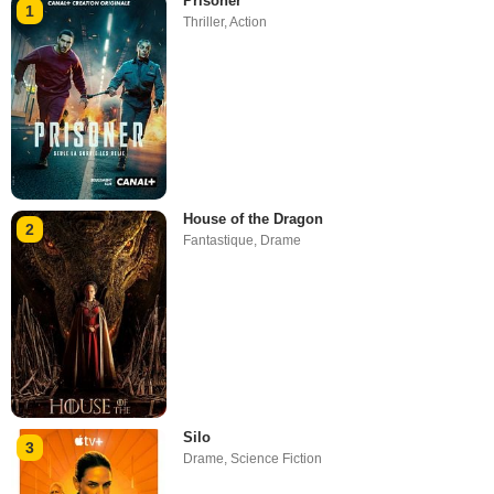
Prisoner
1
Thriller
,
Action
House of the Dragon
2
Fantastique
,
Drame
Silo
3
Drame
,
Science Fiction