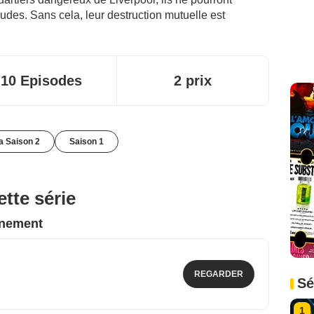
coudes. Sans cela, leur destruction mutuelle est
10 Episodes
2 prix
la Saison 2
Saison 1
tte série
nnement
REGARDER
Sé
1