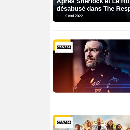
Après Sherlock et Le Hob
désabusé dans The Resp
lundi 9 mai 2022