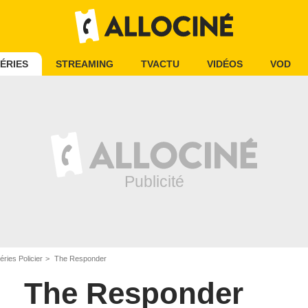
ÉRIES
STREAMING
TVACTU
VIDÉOS
VOD
éries Policier
The Responder
The Responder