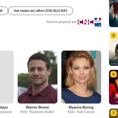
OD
Voir toutes les offres DVD BLU-RAY
Service proposé par
5
6
edayo
Warren Brown
Myanna Buring
rgreaves
Rôle : Raymond Mullen
Rôle : Kate Carson
7