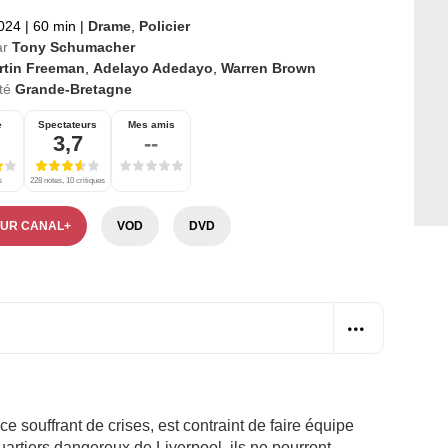
2024
|
60 min
|
Drame
,
Policier
ar
Tony Schumacher
rtin Freeman
,
Adelayo Adedayo
,
Warren Brown
té
Grande-Bretagne
e
Spectateurs
Mes amis
3,7
--
s
228 notes, 10 critiques
SUR CANAL+
VOD
DVD
e souffrant de crises, est contraint de faire équipe
artiers dangereux de Liverpool, ils ne pourront