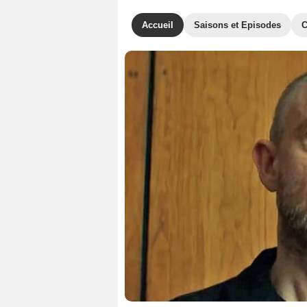
Accueil
Saisons et Episodes
C