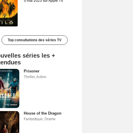
5 mai 2023 sur Apple TV
Top consultations des séries TV
uvelles séries les +
tendues
Prisoner
Thriller
,
Action
House of the Dragon
Fantastique
,
Drame