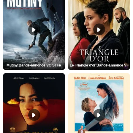
Mutiny Bande-annonce VO STFR
Le Triangle d'or Bande-annonce VF