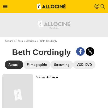
profil
menu
search
Accueil
Stars
Actrices
Beth Cordingly
Beth Cordingly
Accueil
Filmographie
Streaming
VOD, DVD
Métier
Actrice