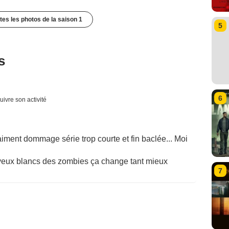
utes les photos de la saison 1
5
s
6
uivre son activité
iment dommage série trop courte et fin baclée... Moi
s yeux blancs des zombies ça change tant mieux
7