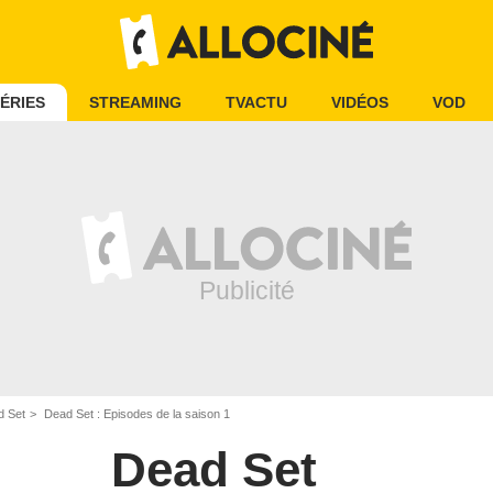
ÉRIES
STREAMING
TVACTU
VIDÉOS
VOD
d Set
Dead Set : Episodes de la saison 1
Dead Set