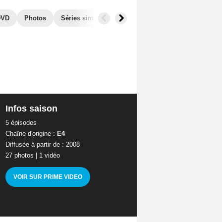
DVD
Photos
Séries similaires
Infos saison
5 épisodes
Chaîne d'origine :
E4
Diffusée à partir de : 2008
27 photos
|
1 vidéo
VOIR SUR PRIME VIDEO