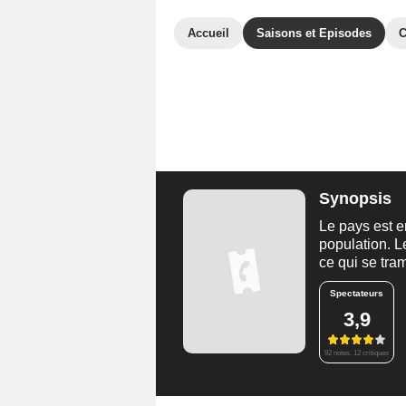
Accueil
Saisons et Episodes
C
Synopsis
Le pays est e
population. Le
ce qui se tram
Spectateurs
3,9
92 notes, 12 critiques