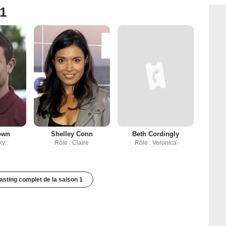
 1
own
Shelley Conn
Beth Cordingly
ky
Rôle : Claire
Rôle : Veronica
casting complet de la saison 1