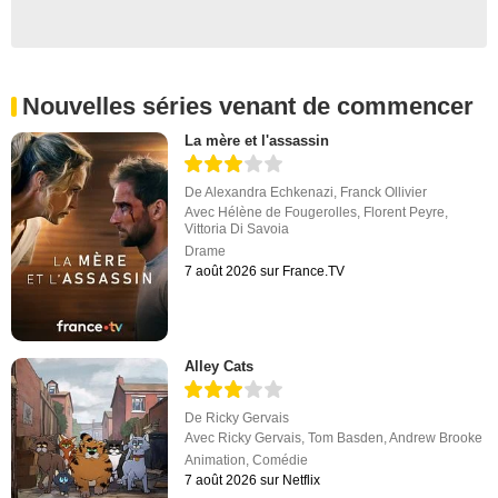
Nouvelles séries venant de commencer
La mère et l'assassin
De
Alexandra Echkenazi
,
Franck Ollivier
Avec
Hélène de Fougerolles
,
Florent Peyre
,
Vittoria Di Savoia
Drame
7 août 2026 sur France.TV
Alley Cats
De
Ricky Gervais
Avec
Ricky Gervais
,
Tom Basden
,
Andrew Brooke
Animation
,
Comédie
7 août 2026 sur Netflix