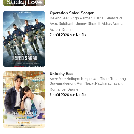
Operation Safed Saagar
De
Abhijeet Singh Parmar
,
Kushal Srivastava
Avec
Siddharth
,
Jimmy Shergill
,
Abhay Verma
Action
,
Drame
7 août 2026 sur Netflix
Unlucky Bae
Avec
Mac Nattapat Nimjirawat
,
Tham Tupthong
Suwanrakanont
,
Aun Napat Patcharachavalit
Romance
,
Drame
6 août 2026 sur Netflix