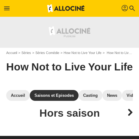
profil
menu
search
Accueil
Séries
Séries Comédie
How Not to Live Your Life
How Not to Live Your Life: Episodes hors saison
How Not to Live Your Life
Accueil
Saisons et Episodes
Casting
News
Vidéo
Hors saison