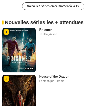
Nouvelles séries en ce moment à la TV
Nouvelles séries les + attendues
Prisoner
1
Thriller
,
Action
House of the Dragon
2
Fantastique
,
Drame