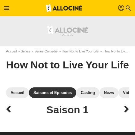
profil
menu
search
Accueil
Séries
Séries Comédie
How Not to Live Your Life
How Not to Live Your Life : Episodes de la saison 1
How Not to Live Your Life
Accueil
Saisons et Episodes
Casting
News
Vidéo
Saison 1