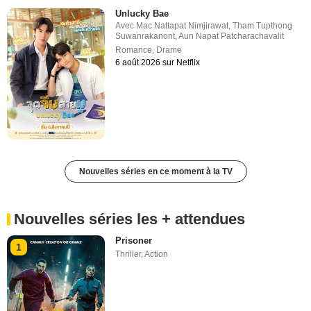
Unlucky Bae
Avec
Mac Nattapat Nimjirawat
,
Tham Tupthong
Suwanrakanont
,
Aun Napat Patcharachavalit
Romance
,
Drame
6 août 2026 sur Netflix
Nouvelles séries en ce moment à la TV
Nouvelles séries les + attendues
Prisoner
1
Thriller
,
Action