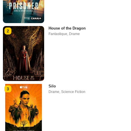
House of the Dragon
2
Fantastique
,
Drame
Silo
3
Drame
,
Science Fiction