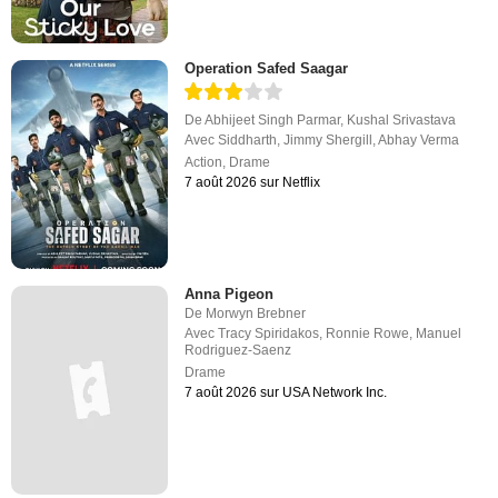
Operation Safed Saagar
De
Abhijeet Singh Parmar
,
Kushal Srivastava
Avec
Siddharth
,
Jimmy Shergill
,
Abhay Verma
Action
,
Drame
7 août 2026 sur Netflix
Anna Pigeon
De
Morwyn Brebner
Avec
Tracy Spiridakos
,
Ronnie Rowe
,
Manuel
Rodriguez-Saenz
Drame
7 août 2026 sur USA Network Inc.