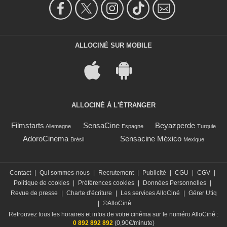
ALLOCINÉ SUR MOBILE
ALLOCINÉ À L'ÉTRANGER
Filmstarts
SensaCine
Beyazperde
Allemagne
Espagne
Turquie
AdoroCinema
Sensacine México
Brésil
Mexique
Contact
|
Qui sommes-nous
|
Recrutement
|
Publicité
|
CGU
|
CGV
|
Politique de cookies
|
Préférences cookies
|
Données Personnelles
|
Revue de presse
|
Charte d'écriture
|
Les services AlloCiné
|
Gérer Utiq
|
©AlloCiné
Retrouvez tous les horaires et infos de votre cinéma sur le numéro AlloCiné :
0 892 892 892
(0,90€/minute)