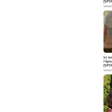
[SPO
ode :
13
vendr
2
sode :
8
:
11
Ici t
isode :
2
l'épi
[SPO
11
vendr
1
13