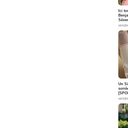
Ici t
Benj
Séver
vendr
Un Si
soiré
[SPO
vendr