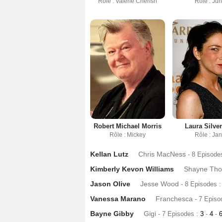
Rôle : Valerie Cherish
Rôle : Ju
Robert Michael Morris
Laura Silve
Rôle : Mickey
Rôle : Ja
Kellan Lutz
Chris MacNess
- 8 Episode
Kimberly Kevon Williams
Shayne Th
Jason Olive
Jesse Wood
- 8 Episodes 
Vanessa Marano
Franchesca
- 7 Episo
Bayne Gibby
Gigi
- 7 Episodes :
3
-
4
-