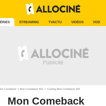
ÉRIES
STREAMING
TVACTU
VIDÉOS
VOD
on Comeback
Mon Comeback S01
Casting Mon Comeback S01
Mon Comeback