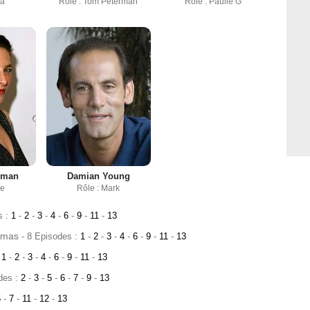
na
Rôle : Tom Peterman
Rôle : Paulie G
rman
Damian Young
ne
Rôle : Mark
s :
1
-
2
-
3
-
4
-
6
-
9
-
11
-
13
omas
- 8 Episodes :
1
-
2
-
3
-
4
-
6
-
9
-
11
-
13
:
1
-
2
-
3
-
4
-
6
-
9
-
11
-
13
des :
2
-
3
-
5
-
6
-
7
-
9
-
13
6
-
7
-
11
-
12
-
13