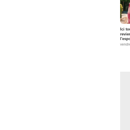
Ici t
revie
l'esp
vendr