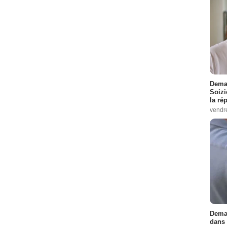
sode :
8
 :
5
de :
8
:
10
Demai
1
Soizi
la ré
- 1 Episode :
4
vendr
de :
5
7
Episode :
8
Demai
dans 
e :
11