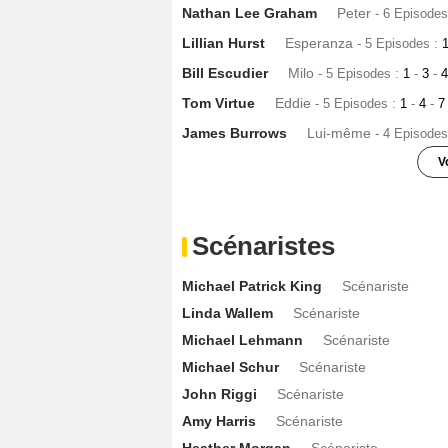
Nathan Lee Graham
Peter
- 6 Episodes
Lillian Hurst
Esperanza
- 5 Episodes :
Bill Escudier
Milo
- 5 Episodes :
1
-
3
-
Tom Virtue
Eddie
- 5 Episodes :
1
-
4
-
James Burrows
Lui-même
- 4 Episodes
V
Amir Talai
Greg
- 2 Episodes :
9
-
11
Willa Holland
Kalla
- 2 Episodes :
9
-
13
Scénaristes
Stephanie Courtney
Carolina
- 2 Epis
Michael Patrick King
Scénariste
Dan Bucatinsky
Billy
- 2 Episodes :
11
-
Linda Wallem
Scénariste
Brady Smith
Mike
- 2 Episodes :
4
-
13
Michael Lehmann
Scénariste
Maulik Pancholy
Kaveen
- 2 Episodes 
Michael Schur
Scénariste
Jennifer Elise Cox
Miss Hollywood
- 1
John Riggi
Scénariste
Dan Bucatinsky
Billy Stanton
- 1 Episo
Amy Harris
Scénariste
Mitchell Fink
Le serveur
- 1 Episode :
5