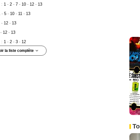
 :
1
-
2
-
7
-
10
-
12
-
13
1
-
5
-
10
-
11
-
13
4
-
12
-
13
7
-
12
-
13
 :
1
-
2
-
3
-
12
oir la liste complète
odes :
10
-
11
13
:
9
-
11
 Episode :
8
To
de :
10