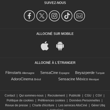
SUIVEZ-NOUS
ALLOCINÉ SUR MOBILE
ALLOCINÉ À L'ÉTRANGER
Filmstarts
SensaCine
Beyazperde
Allemagne
Espagne
Turquie
AdoroCinema
Sensacine México
Brésil
Mexique
Contact
|
Qui sommes-nous
|
Recrutement
|
Publicité
|
CGU
|
CGV
|
Politique de cookies
|
Préférences cookies
|
Données Personnelles
|
Revue de presse
|
Charte d'écriture
|
Les services AlloCiné
|
Gérer Utiq