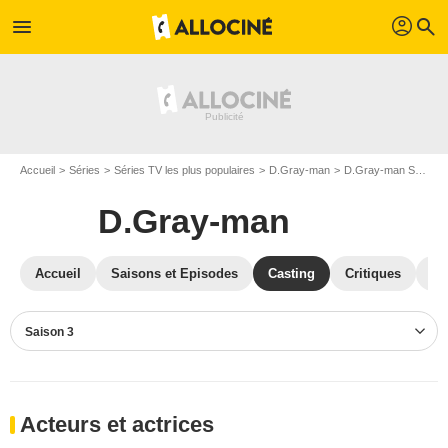
profil
menu
search
Accueil
Séries
Séries TV les plus populaires
D.Gray-man
D.Gray-man S03
C
D.Gray-man
Accueil
Saisons et Episodes
Casting
Critiques
Bl
Saison 3
Acteurs et actrices