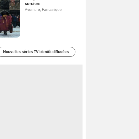
sorciers
Aventure
,
Fantastique
Nouvelles séries TV bientôt diffusées