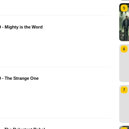
5
 - Mighty is the Word
6
 - The Strange One
7