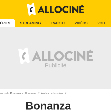
ÉRIES
STREAMING
TVACTU
VIDÉOS
VOD
isons de Bonanza
Bonanza : Episodes de la saison 7
Bonanza