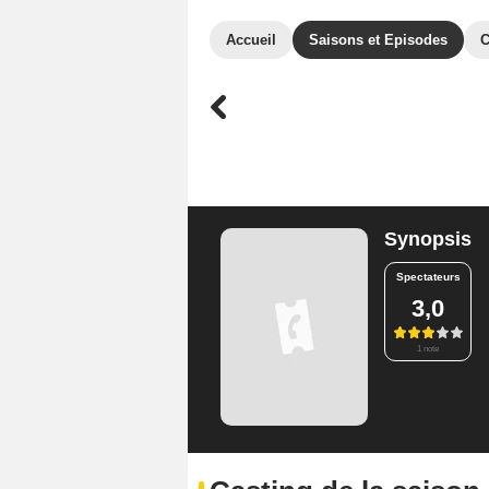
Accueil
Saisons et Episodes
C
Synopsis
Spectateurs
3,0
1 note