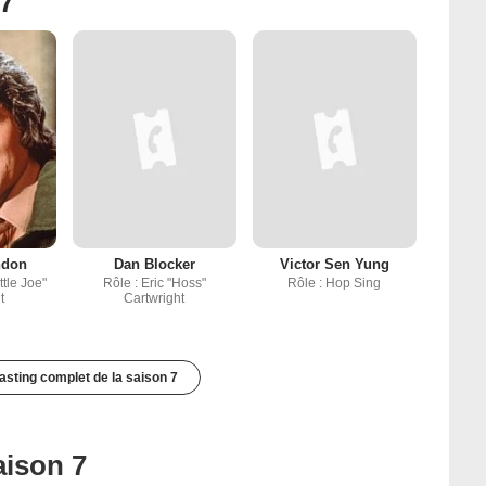
 7
ndon
Dan Blocker
Victor Sen Yung
ttle Joe"
Rôle : Eric "Hoss"
Rôle : Hop Sing
t
Cartwright
casting complet de la saison 7
aison 7