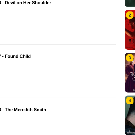
 - Devil on Her Shoulder
2
 - Found Child
3
4
 - The Meredith Smith