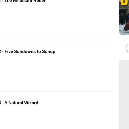
 - The Reluctant Rebel
8
 - Five Sundowns to Sunup
 - A Natural Wizard