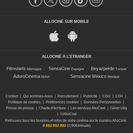
ALLOCINÉ SUR MOBILE
ALLOCINÉ À L'ÉTRANGER
Filmstarts
SensaCine
Beyazperde
Allemagne
Espagne
Turquie
AdoroCinema
Sensacine México
Brésil
Mexique
Contact
|
Qui sommes-nous
|
Recrutement
|
Publicité
|
CGU
|
CGV
|
Politique de cookies
|
Préférences cookies
|
Données Personnelles
|
Revue de presse
|
Charte d'écriture
|
Les services AlloCiné
|
Gérer Utiq
|
©AlloCiné
Retrouvez tous les horaires et infos de votre cinéma sur le numéro AlloCiné :
0 892 892 892
(0,90€/minute)