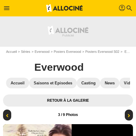
profil
menu
search
Accueil
Séries
Everwood
Posters Everwood
Posters Everwood S02
Everwood - Saison 2: Affiche
Everwood
Accueil
Saisons et Episodes
Casting
News
Vidéo
RETOUR À LA GALERIE
3
/ 9 Photos