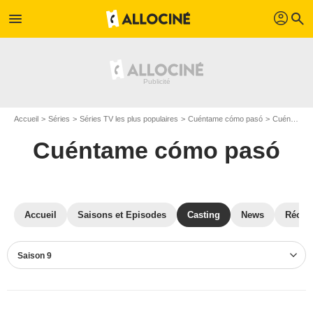
profil
menu
search
Accueil
Séries
Séries TV les plus populaires
Cuéntame cómo pasó
Cuéntame cómo pasó S09
Cuéntame cómo pasó
Accueil
Saisons et Episodes
Casting
News
Récom
Saison 9