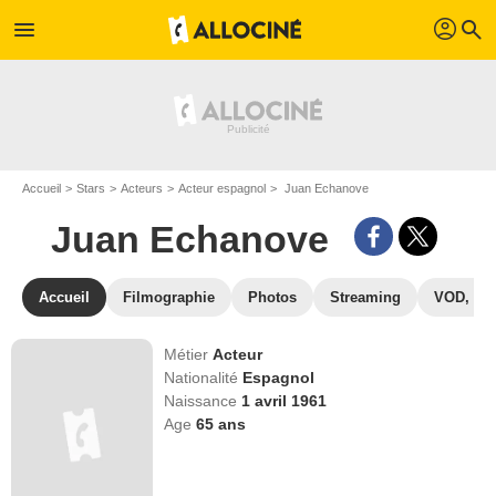
profil
menu
search
Accueil
Stars
Acteurs
Acteur espagnol
Juan Echanove
Juan Echanove
Accueil
Filmographie
Photos
Streaming
VOD, DV
Métier
Acteur
Nationalité
Espagnol
Naissance
1 avril 1961
Age
65
ans