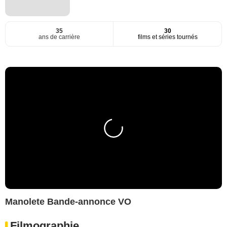
35
30
ans de carrière
films et séries tournés
Manolete Bande-annonce VO
Filmographie