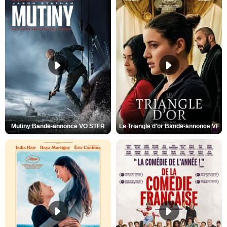
Mutiny Bande-annonce VO STFR
Le Triangle d'or Bande-annonce VF