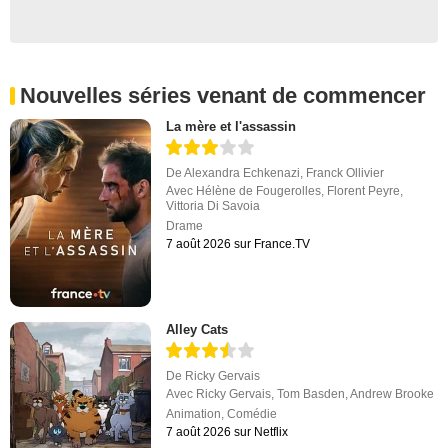
Nouvelles séries venant de commencer
La mère et l'assassin
De
Alexandra Echkenazi
,
Franck Ollivier
Avec
Hélène de Fougerolles
,
Florent Peyre
,
Vittoria Di Savoia
Drame
7 août 2026 sur France.TV
Alley Cats
De
Ricky Gervais
Avec
Ricky Gervais
,
Tom Basden
,
Andrew Brooke
Animation
,
Comédie
7 août 2026 sur Netflix