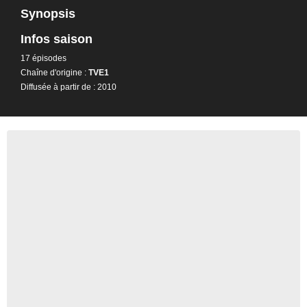
Synopsis
Infos saison
17 épisodes
Chaîne d'origine :
TVE1
Diffusée à partir de : 2010