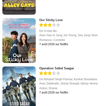
Our Sticky Love
De
Ji-Hye Mo
Avec
Hae-in Jung
,
Ha Young
,
Seo Jung-Yeon
Romance
,
Comédie
7 août 2026 sur Netflix
Operation Safed Saagar
De
Abhijeet Singh Parmar
,
Kushal Srivastava
Avec
Siddharth
,
Jimmy Shergill
,
Abhay Verma
Action
,
Drame
7 août 2026 sur Netflix