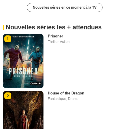
Nouvelles séries en ce moment à la TV
Nouvelles séries les + attendues
Prisoner
1
Thriller
,
Action
House of the Dragon
2
Fantastique
,
Drame