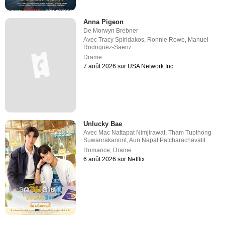
Anna Pigeon
De
Morwyn Brebner
Avec
Tracy Spiridakos
,
Ronnie Rowe
,
Manuel
Rodriguez-Saenz
Drame
7 août 2026 sur USA Network Inc.
Unlucky Bae
Avec
Mac Nattapat Nimjirawat
,
Tham Tupthong
Suwanrakanont
,
Aun Napat Patcharachavalit
Romance
,
Drame
6 août 2026 sur Netflix