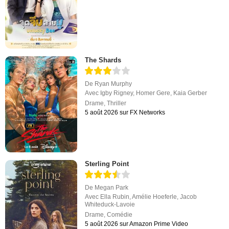
The Shards
De
Ryan Murphy
Avec
Igby Rigney
,
Homer Gere
,
Kaia Gerber
Drame
,
Thriller
5 août 2026 sur FX Networks
Sterling Point
De
Megan Park
Avec
Ella Rubin
,
Amélie Hoeferle
,
Jacob
Whiteduck-Lavoie
Drame
,
Comédie
5 août 2026 sur Amazon Prime Video