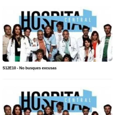
S12E10 - No busques excusas