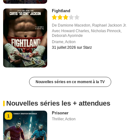
Fightland
De
Damione Macedon
,
Raphael Jackson Jr.
Avec
Howard Charles
,
Nicholas Pinnock
,
Deborah Ayorinde
Drame
,
Action
31 juillet 2026 sur Starz
Nouvelles séries en ce moment à la TV
Nouvelles séries les + attendues
Prisoner
1
Thriller
,
Action