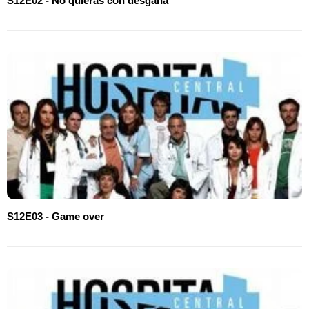
S12E02 - No quieras con desgana
S12E03 - Game over