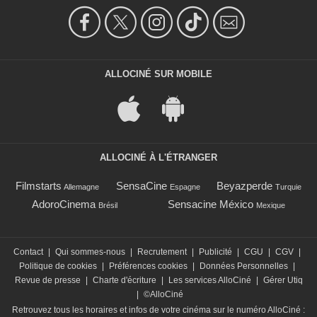
ALLOCINÉ SUR MOBILE
ALLOCINÉ À L'ÉTRANGER
Filmstarts
SensaCine
Beyazperde
Allemagne
Espagne
Turquie
AdoroCinema
Sensacine México
Brésil
Mexique
Contact
|
Qui sommes-nous
|
Recrutement
|
Publicité
|
CGU
|
CGV
|
Politique de cookies
|
Préférences cookies
|
Données Personnelles
|
Revue de presse
|
Charte d'écriture
|
Les services AlloCiné
|
Gérer Utiq
|
©AlloCiné
Retrouvez tous les horaires et infos de votre cinéma sur le numéro AlloCiné :