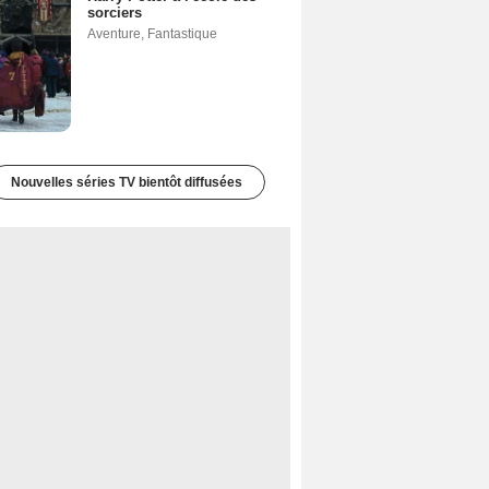
sorciers
Aventure
,
Fantastique
Nouvelles séries TV bientôt diffusées