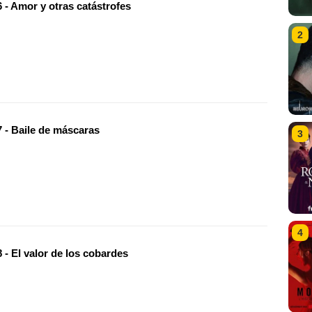
 - Amor y otras catástrofes
2
 - Baile de máscaras
3
4
- El valor de los cobardes