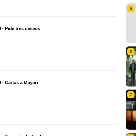
5
 - Pide tres deseos
6
 - Cartas a Mayari
7