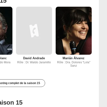
 15
blanc
David Andrade
Marián Álvarez
ndo Mora
Rôle : Dr. Waldo Jaramillo
Rôle : Dra. Dolores "Lola"
Sanz
casting complet de la saison 15
aison 15