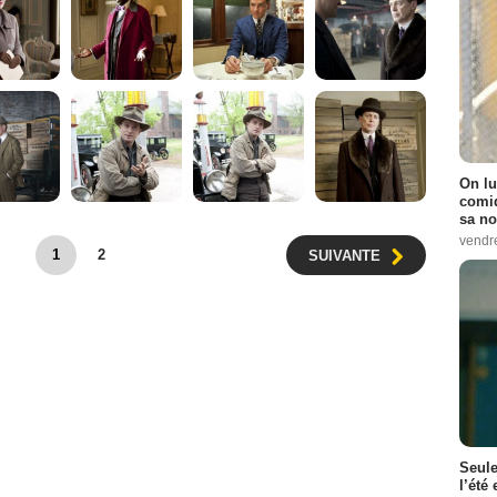
On lu
comiq
sa no
vendr
1
2
SUIVANTE
Seule
l’été