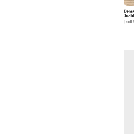
Demai
Judit
jeudi 