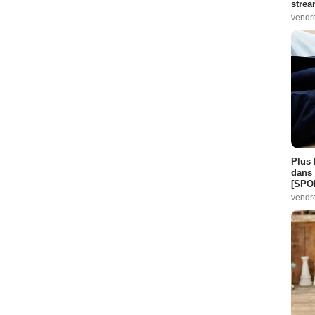
stre
vendr
Plus 
dans 
[SPO
vendr