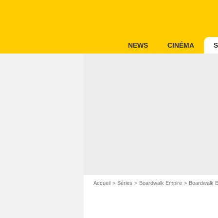
NEWS
CINÉMA
S
Accueil
Séries
Boardwalk Empire
Boardwalk 