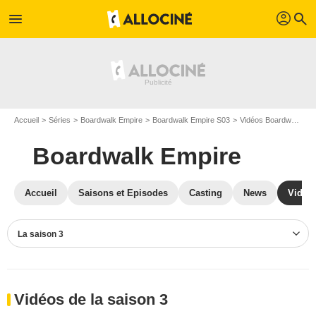
profil
menu
search
Accueil
Séries
Boardwalk Empire
Boardwalk Empire S03
Vidéos Boardwalk Empire
Boardwalk Empire
Accueil
Saisons et Episodes
Casting
News
Vidéo
La saison 3
Vidéos de la saison 3