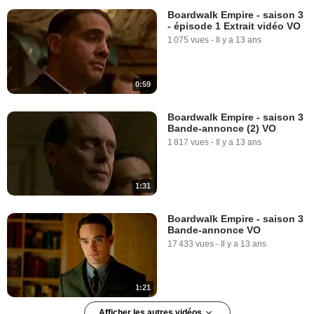
Boardwalk Empire - saison 3
- épisode 1 Extrait vidéo VO
1 075 vues
-
Il y a 13 ans
0:59
Boardwalk Empire - saison 3
Bande-annonce (2) VO
1 817 vues
-
Il y a 13 ans
1:31
Boardwalk Empire - saison 3
Bande-annonce VO
17 433 vues
-
Il y a 13 ans
1:21
Afficher les autres vidéos