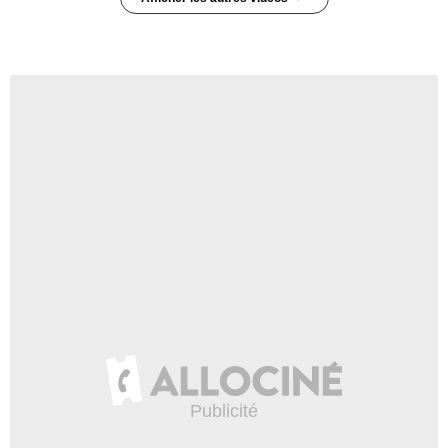
Boardwalk Empire - saison 3
Teaser (2) VO
919 vues
-
Il y a 14 ans
1:16
Boardwalk Empire - saison 3
Teaser VO
243 vues
-
Il y a 14 ans
0:26