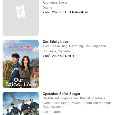
Rodriguez-Saenz
Drame
7 août 2026 sur USA Network Inc.
Our Sticky Love
Avec
Hae-in Jung
,
Ha Young
,
Seo Jung-Yeon
Romance
,
Comédie
7 août 2026 sur Netflix
Operation Safed Saagar
De
Abhijeet Singh Parmar
,
Kushal Srivastava
Avec
Harssh Singh
,
Pawan Chopra
,
Adittya Singh
Rraghuwanshi
Action
,
Drame