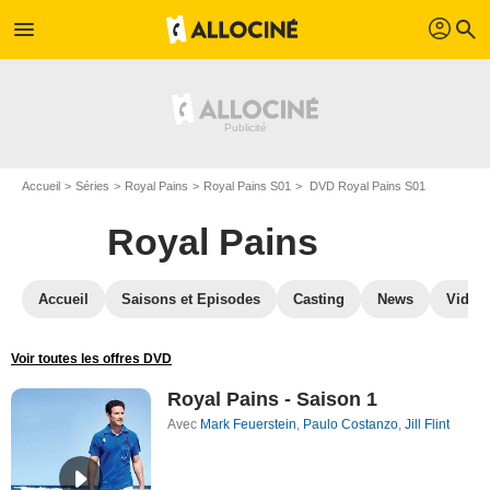
profil
menu
search
Accueil
Séries
Royal Pains
Royal Pains S01
DVD Royal Pains S01
Royal Pains
Accueil
Saisons et Episodes
Casting
News
Vidéo
Voir toutes les offres DVD
Royal Pains - Saison 1
Avec
Mark Feuerstein
,
Paulo Costanzo
,
Jill Flint