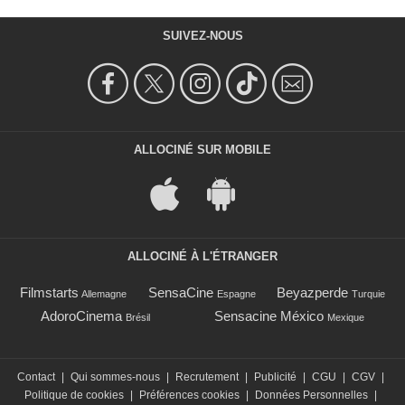
SUIVEZ-NOUS
ALLOCINÉ SUR MOBILE
ALLOCINÉ À L'ÉTRANGER
Filmstarts
SensaCine
Beyazperde
Allemagne
Espagne
Turquie
AdoroCinema
Sensacine México
Brésil
Mexique
Contact
|
Qui sommes-nous
|
Recrutement
|
Publicité
|
CGU
|
CGV
|
Politique de cookies
|
Préférences cookies
|
Données Personnelles
|