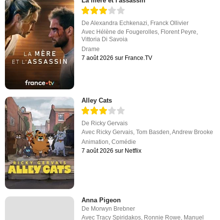
La mère et l'assassin
De
Alexandra Echkenazi
,
Franck Ollivier
Avec
Hélène de Fougerolles
,
Florent Peyre
,
Vittoria Di Savoia
Drame
7 août 2026 sur France.TV
Alley Cats
De
Ricky Gervais
Avec
Ricky Gervais
,
Tom Basden
,
Andrew Brooke
Animation
,
Comédie
7 août 2026 sur Netflix
Anna Pigeon
De
Morwyn Brebner
Avec
Tracy Spiridakos
,
Ronnie Rowe
,
Manuel