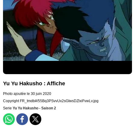
Yu Yu Hakusho : Affiche
Photo ajoutée le 30 juin 2020
Copyright FR_tmdb#/55Bq3PSvvUx2sGIwsDZlxiFvwLv.jpg
Serie
Yu Yu Hakusho - Saison 2