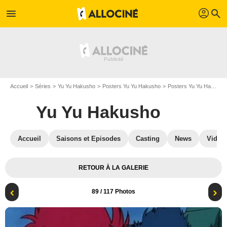
profil
menu
search
Accueil
Séries
Yu Yu Hakusho
Posters Yu Yu Hakusho
Posters Yu Yu Hakusho S02
Yu Yu Hakusho
Accueil
Saisons et Episodes
Casting
News
Vidéo
RETOUR À LA GALERIE
89
/ 117 Photos