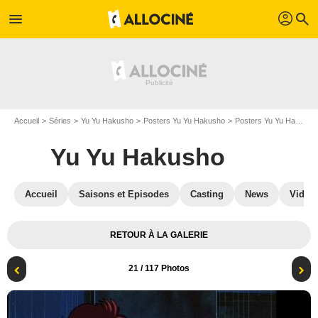
profil
menu
search
Accueil
Séries
Yu Yu Hakusho
Posters Yu Yu Hakusho
Posters Yu Yu Hakusho S04
Yu Yu Hakusho
Accueil
Saisons et Episodes
Casting
News
Vidéo
RETOUR À LA GALERIE
21
/ 117 Photos