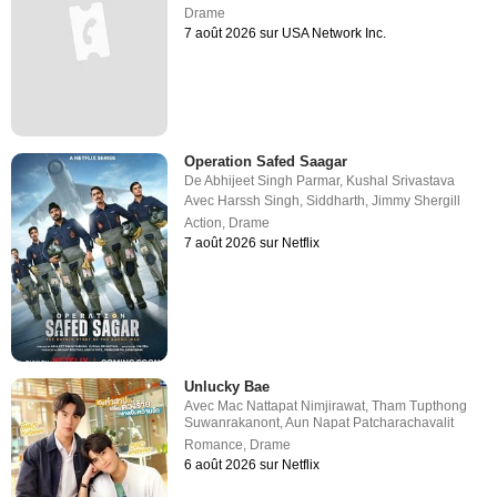
Drame
7 août 2026 sur USA Network Inc.
Operation Safed Saagar
De
Abhijeet Singh Parmar
,
Kushal Srivastava
Avec
Harssh Singh
,
Siddharth
,
Jimmy Shergill
Action
,
Drame
7 août 2026 sur Netflix
Unlucky Bae
Avec
Mac Nattapat Nimjirawat
,
Tham Tupthong
Suwanrakanont
,
Aun Napat Patcharachavalit
Romance
,
Drame
6 août 2026 sur Netflix