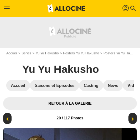
profil
menu
search
Accueil
Séries
Yu Yu Hakusho
Posters Yu Yu Hakusho
Posters Yu Yu Hakusho S04
Yu Yu Hakusho
Accueil
Saisons et Episodes
Casting
News
Vidéo
RETOUR À LA GALERIE
20
/ 117 Photos