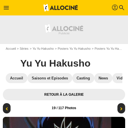
profil
menu
search
Accueil
Séries
Yu Yu Hakusho
Posters Yu Yu Hakusho
Posters Yu Yu Hakusho S04
Yu Yu Hakusho
Accueil
Saisons et Episodes
Casting
News
Vidéo
RETOUR À LA GALERIE
19
/ 117 Photos