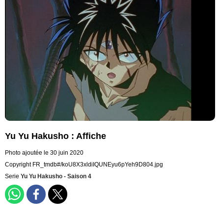
Yu Yu Hakusho : Affiche
Photo ajoutée le 30 juin 2020
Copyright FR_tmdb#/koU8X3xldiIQUNEyu6pYeh9D804.jpg
Serie
Yu Yu Hakusho - Saison 4