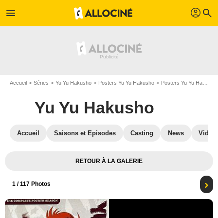
profil
menu
search
Accueil
Séries
Yu Yu Hakusho
Posters Yu Yu Hakusho
Posters Yu Yu Hakusho S04
Yu Yu Hakusho
Accueil
Saisons et Episodes
Casting
News
Vidéo
RETOUR À LA GALERIE
1
/ 117 Photos