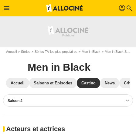
profil
menu
search
Accueil
Séries
Séries TV les plus populaires
Men in Black
Men in Black S04
Men in Black
Accueil
Saisons et Episodes
Casting
News
Critiq
Saison 4
Acteurs et actrices