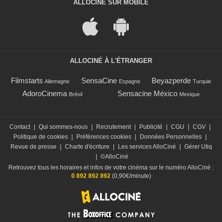
ALLOCINÉ SUR MOBILE
ALLOCINÉ À L'ÉTRANGER
Filmstarts
SensaCine
Beyazperde
Allemagne
Espagne
Turquie
AdoroCinema
Sensacine México
Brésil
Mexique
Contact
|
Qui sommes-nous
|
Recrutement
|
Publicité
|
CGU
|
CGV
|
Politique de cookies
|
Préférences cookies
|
Données Personnelles
|
Revue de presse
|
Charte d'écriture
|
Les services AlloCiné
|
Gérer Utiq
|
©AlloCiné
Retrouvez tous les horaires et infos de votre cinéma sur le numéro AlloCiné :
0 892 892 892
(0,90€/minute)