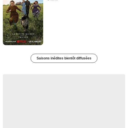
Saisons inédites bientôt diffusées