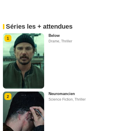
Séries les + attendues
Below
1
Drame
,
Thriller
Neuromancien
2
Science Fiction
,
Thriller