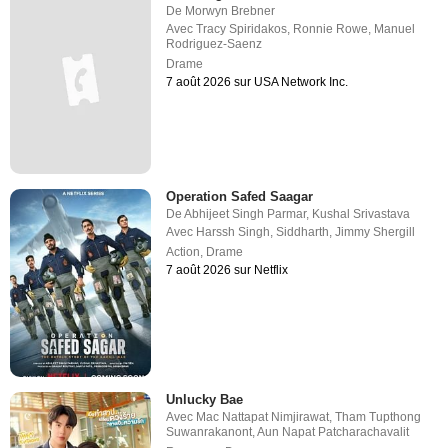
De
Morwyn Brebner
Avec
Tracy Spiridakos
,
Ronnie Rowe
,
Manuel
Rodriguez-Saenz
Drame
7 août 2026 sur USA Network Inc.
Operation Safed Saagar
De
Abhijeet Singh Parmar
,
Kushal Srivastava
Avec
Harssh Singh
,
Siddharth
,
Jimmy Shergill
Action
,
Drame
7 août 2026 sur Netflix
Unlucky Bae
Avec
Mac Nattapat Nimjirawat
,
Tham Tupthong
Suwanrakanont
,
Aun Napat Patcharachavalit