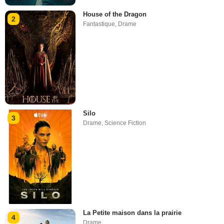
House of the Dragon
2
Fantastique
,
Drame
Silo
3
Drame
,
Science Fiction
La Petite maison dans la prairie
4
Drame