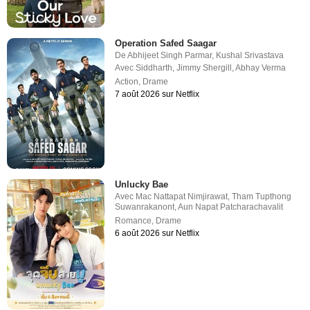
Operation Safed Saagar
De
Abhijeet Singh Parmar
,
Kushal Srivastava
Avec
Siddharth
,
Jimmy Shergill
,
Abhay Verma
Action
,
Drame
7 août 2026 sur Netflix
Unlucky Bae
Avec
Mac Nattapat Nimjirawat
,
Tham Tupthong
Suwanrakanont
,
Aun Napat Patcharachavalit
Romance
,
Drame
6 août 2026 sur Netflix