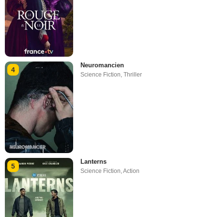
Neuromancien
4
Science Fiction
,
Thriller
Lanterns
5
Science Fiction
,
Action