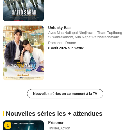
Unlucky Bae
Avec
Mac Nattapat Nimjirawat
,
Tham Tupthong
Suwanrakanont
,
Aun Napat Patcharachavalit
Romance
,
Drame
6 août 2026 sur Netflix
Nouvelles séries en ce moment à la TV
Nouvelles séries les + attendues
Prisoner
1
Thriller
,
Action