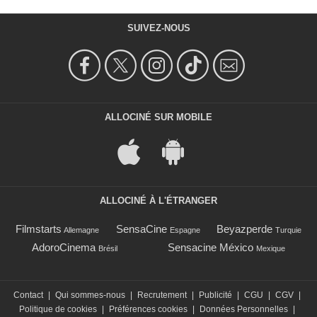
SUIVEZ-NOUS
ALLOCINÉ SUR MOBILE
ALLOCINÉ À L'ÉTRANGER
Filmstarts
SensaCine
Beyazperde
Allemagne
Espagne
Turquie
AdoroCinema
Sensacine México
Brésil
Mexique
Contact
|
Qui sommes-nous
|
Recrutement
|
Publicité
|
CGU
|
CGV
|
Politique de cookies
|
Préférences cookies
|
Données Personnelles
|