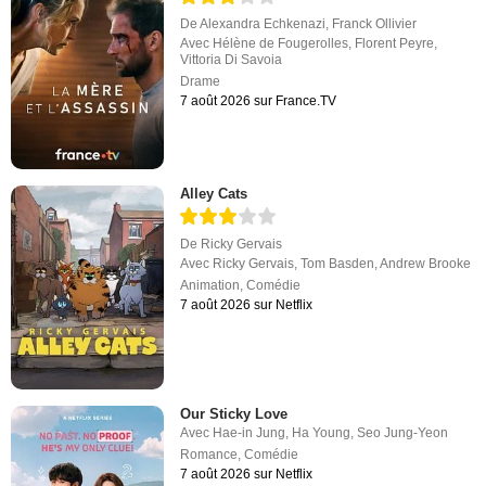
De
Alexandra Echkenazi
,
Franck Ollivier
Avec
Hélène de Fougerolles
,
Florent Peyre
,
Vittoria Di Savoia
Drame
7 août 2026 sur France.TV
Alley Cats
De
Ricky Gervais
Avec
Ricky Gervais
,
Tom Basden
,
Andrew Brooke
Animation
,
Comédie
7 août 2026 sur Netflix
Our Sticky Love
Avec
Hae-in Jung
,
Ha Young
,
Seo Jung-Yeon
Romance
,
Comédie
7 août 2026 sur Netflix