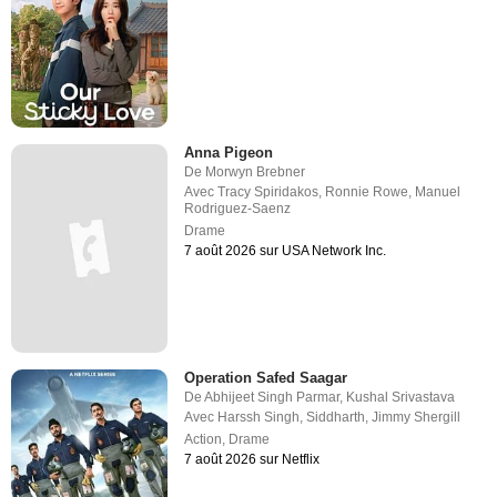
Anna Pigeon
De
Morwyn Brebner
Avec
Tracy Spiridakos
,
Ronnie Rowe
,
Manuel
Rodriguez-Saenz
Drame
7 août 2026 sur USA Network Inc.
Operation Safed Saagar
De
Abhijeet Singh Parmar
,
Kushal Srivastava
Avec
Harssh Singh
,
Siddharth
,
Jimmy Shergill
Action
,
Drame
7 août 2026 sur Netflix