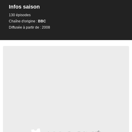
Infos saison
130 épisodes
Chaîne d'origine :
BBC
Diffusée à partir de : 2008