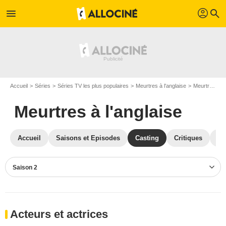
profil
menu
search
Accueil
Séries
Séries TV les plus populaires
Meurtres à l'anglaise
Meurtres à l'anglaise S02
Meurtres à l'anglaise
Accueil
Saisons et Episodes
Casting
Critiques
Ph
Saison 2
Acteurs et actrices