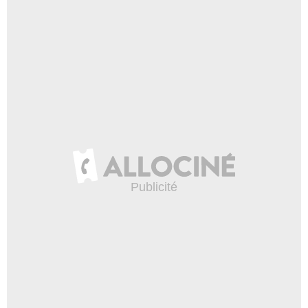
Marcia Warren
Miss Portly
- 1 Episode :
2
Stuart Bunce
Damien Chambers
- 1 Episode :
2
Ken Anderson (IV)
Howard Short
- 1 Episode :
2