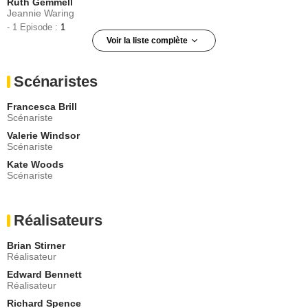
Ruth Gemmell
Jeannie Waring
- 1 Episode :
1
Voir la liste complète
Joseph Friend
Leo Luxford
Scénaristes
- 1 Episode :
2
Matthew Goode
Francesca Brill
Peter Lynley
Scénariste
- 1 Episode :
3
Valerie Windsor
Joe Duttine
Scénariste
Chris Faraday
Kate Woods
- 1 Episode :
1
Scénariste
John Duttine
John Penellin
- 1 Episode :
3
Réalisateurs
Emily Joyce
Emily Barlow
Brian Stirner
- 1 Episode :
4
Réalisateur
Daisy Beaumont
Edward Bennett
Amanda
Réalisateur
- 1 Episode :
1
Richard Spence