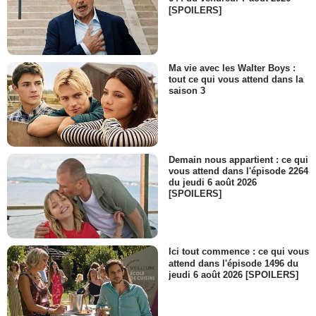
- 1 Episode :
4
[SPOILERS]
Andrew Havill
Insp. Ardrey
- 1 Episode :
1
Ma vie avec les Walter Boys :
Robert Whitelock
tout ce qui vous attend dans la
Robin Payne
saison 3
- 1 Episode :
2
Nicholas Burns
Mick Cambrey
- 1 Episode :
3
Tarek Ramini
Demain nous appartient : ce qui
Muneer
vous attend dans l'épisode 2264
du jeudi 6 août 2026
- 1 Episode :
4
[SPOILERS]
Andrew Clover
Hugh Patten
- 1 Episode :
1
Clint Dyer
Ici tout commence : ce qui vous
Alex Stone
attend dans l'épisode 1496 du
- 1 Episode :
2
jeudi 6 août 2026 [SPOILERS]
Demelza Randall
Rachel
- 1 Episode :
4