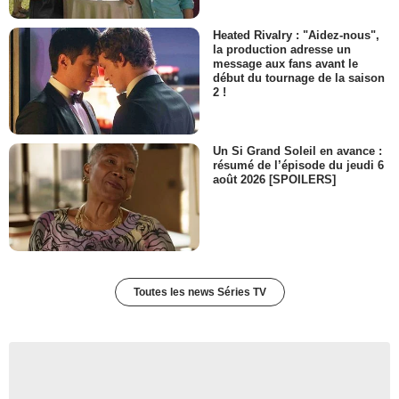
Ken Bones
Rodney Aronson
Heated Rivalry : "Aidez-nous",
la production adresse un
- 1 Episode :
2
message aux fans avant le
Matthew Wait
début du tournage de la saison
Gerry Devitt
2 !
- 1 Episode :
4
Simon Chandler
Alistair Harvie
Un Si Grand Soleil en avance :
- 1 Episode :
2
résumé de l’épisode du jeudi 6
août 2026 [SPOILERS]
Terence Hillier
Treves
- 1 Episode :
4
Simone Bendix
Fiona Luxford
- 1 Episode :
2
Toutes les news Séries TV
Simon Pearsall
Dét. Sgt. Stanley
- 1 Episode :
2
Caroline Martin
Celia Matheson
- 1 Episode :
2