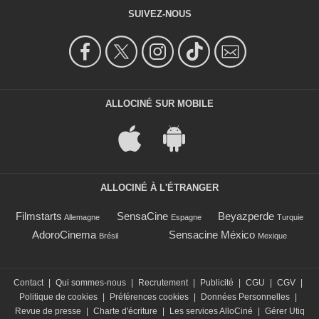
SUIVEZ-NOUS
ALLOCINÉ SUR MOBILE
ALLOCINÉ À L'ÉTRANGER
Filmstarts
SensaCine
Beyazperde
Allemagne
Espagne
Turquie
AdoroCinema
Sensacine México
Brésil
Mexique
Contact
|
Qui sommes-nous
|
Recrutement
|
Publicité
|
CGU
|
CGV
|
Politique de cookies
|
Préférences cookies
|
Données Personnelles
|
Revue de presse
|
Charte d'écriture
|
Les services AlloCiné
|
Gérer Utiq