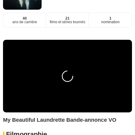
40
21
1
ans de carrière
films et séries tournés
nomination
My Beautiful Laundrette Bande-annonce VO
Filmographie