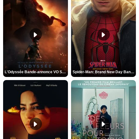
L'Odyssée Bande-annonce VO STFR
Spider-Man: Brand New Day Bande-annonce VO STFR