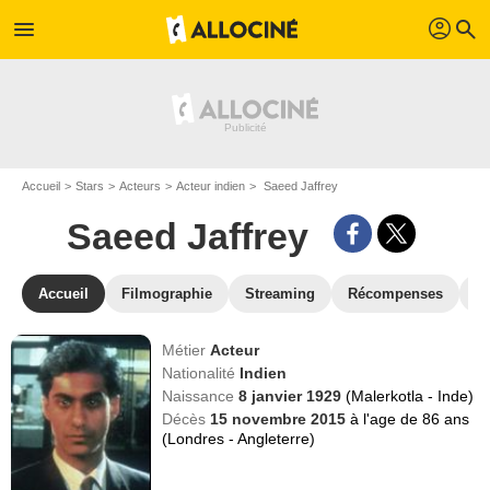
profil
menu
search
Accueil
Stars
Acteurs
Acteur indien
Saeed Jaffrey
Saeed Jaffrey
Accueil
Filmographie
Streaming
Récompenses
V
Métier
Acteur
Nationalité
Indien
Naissance
8 janvier 1929
(Malerkotla - Inde)
Décès
15 novembre 2015
à l'age de 86 ans
(Londres - Angleterre)