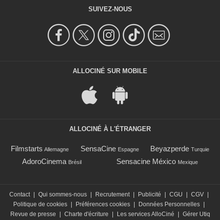
SUIVEZ-NOUS
ALLOCINÉ SUR MOBILE
ALLOCINÉ À L'ÉTRANGER
Filmstarts
SensaCine
Beyazperde
Allemagne
Espagne
Turquie
AdoroCinema
Sensacine México
Brésil
Mexique
Contact
|
Qui sommes-nous
|
Recrutement
|
Publicité
|
CGU
|
CGV
|
Politique de cookies
|
Préférences cookies
|
Données Personnelles
|
Revue de presse
|
Charte d'écriture
|
Les services AlloCiné
|
Gérer Utiq