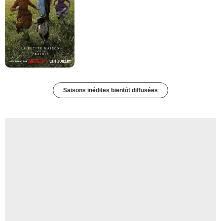
Saisons inédites bientôt diffusées