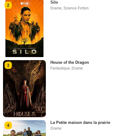
Silo
2
Drame
,
Science Fiction
House of the Dragon
3
Fantastique
,
Drame
La Petite maison dans la prairie
4
Drame