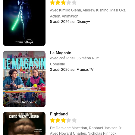
Avec
Kimiko Glenn
,
Andrew Kishino
,
Masi Oka
Action
,
Animation
5 août 2026 sur Disney+
Le Magasin
Avec
Zoé Pinelli
,
Siméon Ruff
Comédie
3 août 2026 sur France.TV
Fightland
De
Damione Macedon
,
Raphael Jackson Jr.
Avec
Howard Charles
,
Nicholas Pinnock
,