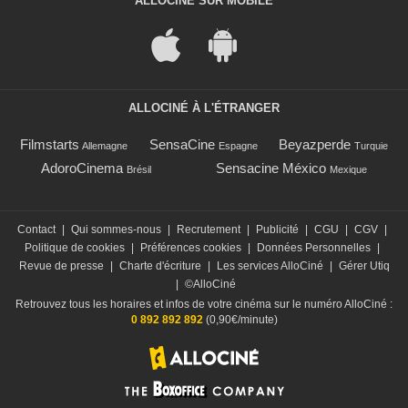
ALLOCINÉ SUR MOBILE
ALLOCINÉ À L'ÉTRANGER
Filmstarts
SensaCine
Beyazperde
Allemagne
Espagne
Turquie
AdoroCinema
Sensacine México
Brésil
Mexique
Contact
|
Qui sommes-nous
|
Recrutement
|
Publicité
|
CGU
|
CGV
|
Politique de cookies
|
Préférences cookies
|
Données Personnelles
|
Revue de presse
|
Charte d'écriture
|
Les services AlloCiné
|
Gérer Utiq
|
©AlloCiné
Retrouvez tous les horaires et infos de votre cinéma sur le numéro AlloCiné :
0 892 892 892
(0,90€/minute)