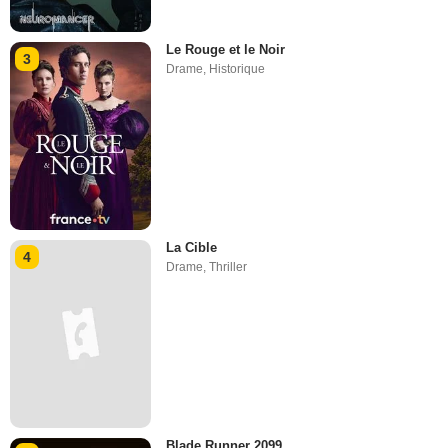
Le Rouge et le Noir
3
Drame
,
Historique
La Cible
4
Drame
,
Thriller
Blade Runner 2099