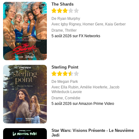
The Shards
De
Ryan Murphy
Avec
Igby Rigney
,
Homer Gere
,
Kaia Gerber
Drame
,
Thriller
5 août 2026 sur FX Networks
Sterling Point
De
Megan Park
Avec
Ella Rubin
,
Amélie Hoeferle
,
Jacob
Whiteduck-Lavoie
Drame
,
Comédie
5 août 2026 sur Amazon Prime Video
Star Wars: Visions Présente - Le Neuvième
Jedi