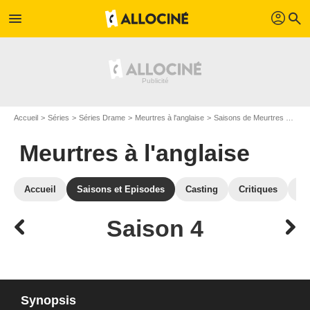
profil
menu
search
Accueil
Séries
Séries Drame
Meurtres à l'anglaise
Saisons de Meurtres à l'anglaise
Meurtres à l'anglaise
Accueil
Saisons et Episodes
Casting
Critiques
Ph
Saison 4
Synopsis