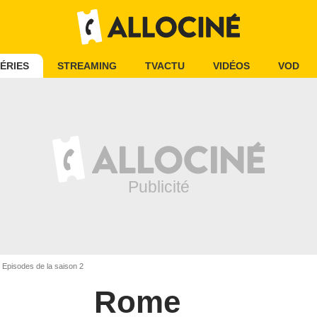
ÉRIES
STREAMING
TVACTU
VIDÉOS
VOD
Episodes de la saison 2
Rome