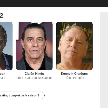
 2
nson
Ciarán Hinds
Kenneth Cranham
Pullo
Rôle : Gaius Julius Caesar
Rôle : Pompée
casting complet de la saison 2