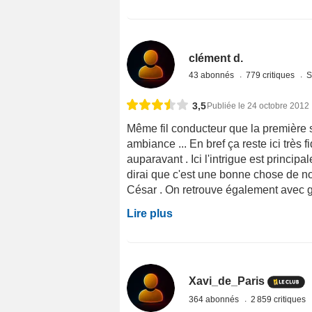
clément d.
43 abonnés
779 critiques
S
3,5
Publiée le 24 octobre 2012
Même fil conducteur que la première 
ambiance ... En bref ça reste ici très f
auparavant . Ici l'intrigue est princip
dirai que c'est une bonne chose de no
César . On retrouve également avec gra
Lire plus
Xavi_de_Paris
364 abonnés
2 859 critiques