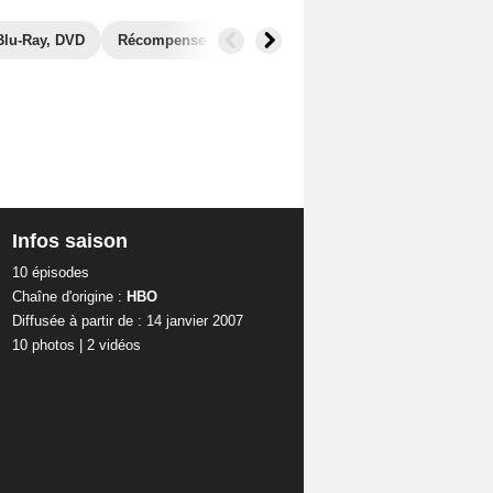
Blu-Ray, DVD
Récompenses
Photos
Secrets de tournage
Infos saison
10 épisodes
Chaîne d'origine :
HBO
Diffusée à partir de : 14 janvier 2007
10 photos
|
2 vidéos