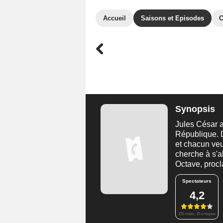
Accueil
Saisons et Episodes
C
Synopsis
Jules César a
République. D
et chacun veu
cherche à s'all
Octave, procl
Spectateurs
4,2
155 notes, 10 critiques