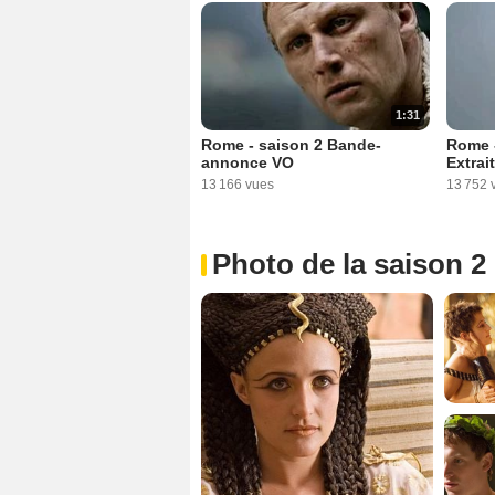
1:31
Rome - saison 2 Bande-
Rome -
annonce VO
Extrai
13 166 vues
13 752 
Photo de la saison 2