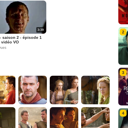
3:39
2
 saison 2 - épisode 1
t vidéo VO
vues
3
4