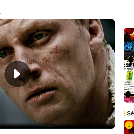
2
Sé
1