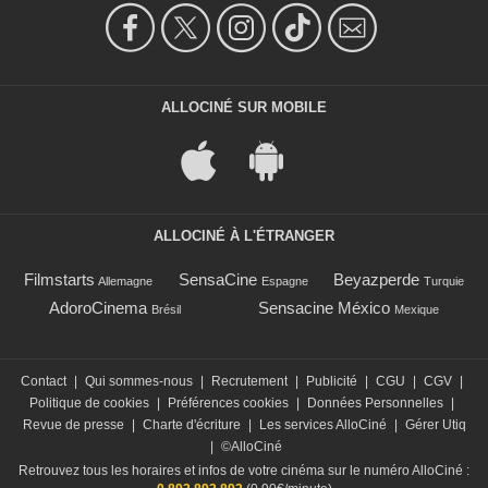
ALLOCINÉ SUR MOBILE
ALLOCINÉ À L'ÉTRANGER
Filmstarts
SensaCine
Beyazperde
Allemagne
Espagne
Turquie
AdoroCinema
Sensacine México
Brésil
Mexique
Contact
|
Qui sommes-nous
|
Recrutement
|
Publicité
|
CGU
|
CGV
|
Politique de cookies
|
Préférences cookies
|
Données Personnelles
|
Revue de presse
|
Charte d'écriture
|
Les services AlloCiné
|
Gérer Utiq
|
©AlloCiné
Retrouvez tous les horaires et infos de votre cinéma sur le numéro AlloCiné :