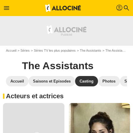
profil
menu
search
Accueil
Séries
Séries TV les plus populaires
The Assistants
The Assistants S01
The Assistants
Accueil
Saisons et Episodes
Casting
Photos
Séri
Acteurs et actrices