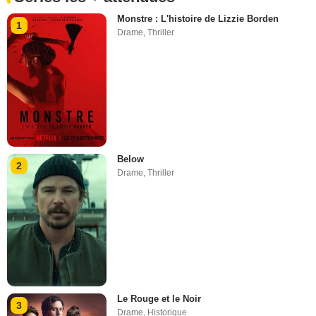
Monstre : L'histoire de Lizzie Borden
1
Drame
,
Thriller
Below
2
Drame
,
Thriller
Le Rouge et le Noir
3
Drame
,
Historique