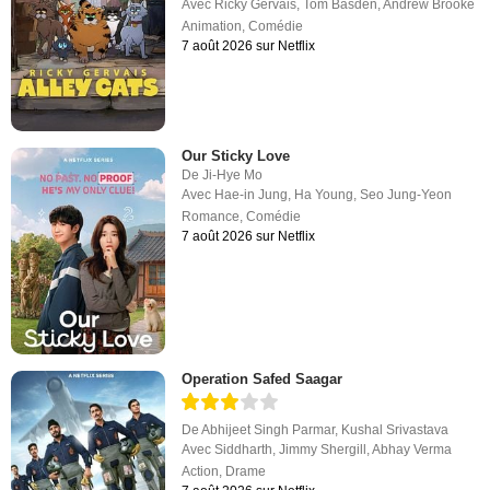
Avec
Ricky Gervais
,
Tom Basden
,
Andrew Brooke
Animation
,
Comédie
7 août 2026 sur Netflix
Our Sticky Love
De
Ji-Hye Mo
Avec
Hae-in Jung
,
Ha Young
,
Seo Jung-Yeon
Romance
,
Comédie
7 août 2026 sur Netflix
Operation Safed Saagar
De
Abhijeet Singh Parmar
,
Kushal Srivastava
Avec
Siddharth
,
Jimmy Shergill
,
Abhay Verma
Action
,
Drame