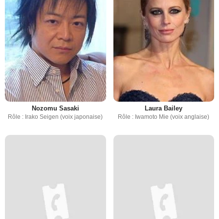
Nozomu Sasaki
Laura Bailey
Rôle : Irako Seigen (voix japonaise)
Rôle : Iwamoto Mie (voix anglaise)