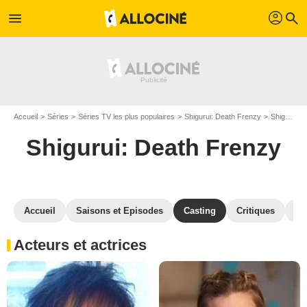
profil
menu
search
Accueil
Séries
Séries TV les plus populaires
Shigurui: Death Frenzy
Shigurui: Death Frenzy S01
Shigurui: Death Frenzy
Accueil
Saisons et Episodes
Casting
Critiques
Ph
Acteurs et actrices