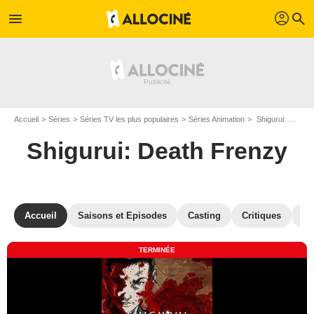
profil
menu
search
Accueil
Séries
Séries TV les plus populaires
Séries Animation
Shigurui: Death Frenzy
Shigurui: Death Frenzy
Accueil
Saisons et Episodes
Casting
Critiques
Ph
TERMINÉE