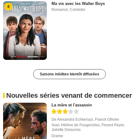
Ma vie avec les Walter Boys
4
Romance
,
Comédie
Saisons inédites bientôt diffusées
Nouvelles séries venant de commencer
La mère et l'assassin
De
Alexandra Echkenazi
,
Franck Ollivier
Avec
Hélène de Fougerolles
,
Florent Peyre
,
Juliette Delacroix
Drame