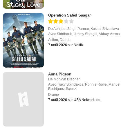
Operation Safed Saagar
De
Abhijeet Singh Parmar
,
Kushal Srivastava
Avec
Siddharth
,
Jimmy Shergill
,
Abhay Verma
Action
,
Drame
7 août 2026 sur Netflix
Anna Pigeon
De
Morwyn Brebner
Avec
Tracy Spiridakos
,
Ronnie Rowe
,
Manuel
Rodriguez-Saenz
Drame
7 août 2026 sur USA Network Inc.