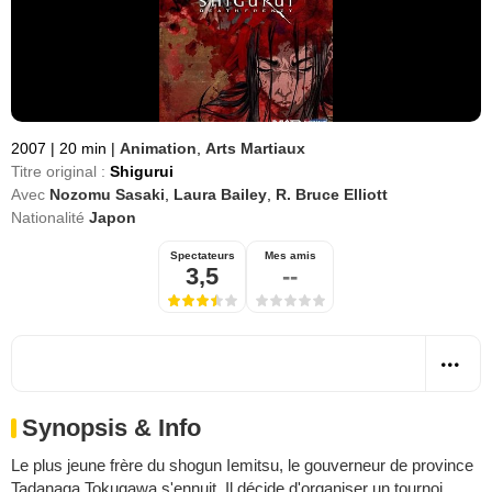
2007
|
20 min
|
Animation
,
Arts Martiaux
Titre original :
Shigurui
Avec
Nozomu Sasaki
,
Laura Bailey
,
R. Bruce Elliott
Nationalité
Japon
Spectateurs
Mes amis
3,5
--
Synopsis & Info
Le plus jeune frère du shogun Iemitsu, le gouverneur de province
Tadanaga Tokugawa s'ennuit. Il décide d'organiser un tournoi