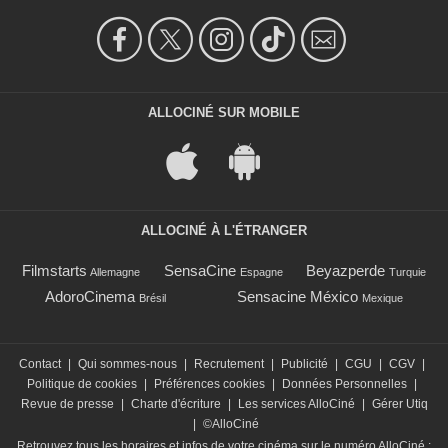
ALLOCINÉ SUR MOBILE
ALLOCINÉ À L'ÉTRANGER
Filmstarts
SensaCine
Beyazperde
Allemagne
Espagne
Turquie
AdoroCinema
Sensacine México
Brésil
Mexique
Contact
|
Qui sommes-nous
|
Recrutement
|
Publicité
|
CGU
|
CGV
|
Politique de cookies
|
Préférences cookies
|
Données Personnelles
|
Revue de presse
|
Charte d'écriture
|
Les services AlloCiné
|
Gérer Utiq
|
©AlloCiné
Retrouvez tous les horaires et infos de votre cinéma sur le numéro AlloCiné :