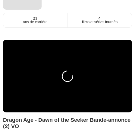
23
4
ans de carrière
films et séries tournés
Dragon Age - Dawn of the Seeker Bande-annonce
(2) VO