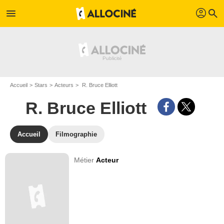
profil
menu
search
Accueil
Stars
Acteurs
R. Bruce Elliott
R. Bruce Elliott
Accueil
Filmographie
Métier
Acteur