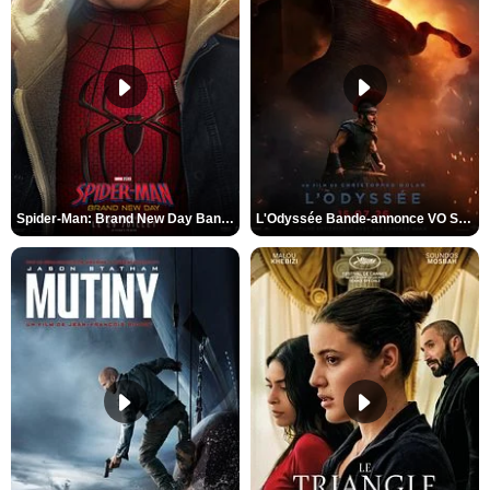
Spider-Man: Brand New Day Bande-annonce VO STFR
L'Odyssée Bande-annonce VO STFR