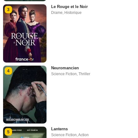
Le Rouge et le Noir
3
Drame
,
Historique
Neuromancien
4
Science Fiction
,
Thriller
Lanterns
5
Science Fiction
,
Action