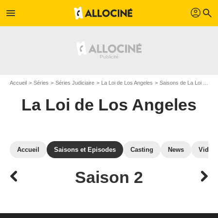
profil
menu
search
Accueil
Séries
Séries Judiciaire
La Loi de Los Angeles
Saisons de La Loi de Los Angeles
La Loi de Los Angeles
Accueil
Saisons et Episodes
Casting
News
Vidéo
Saison 2