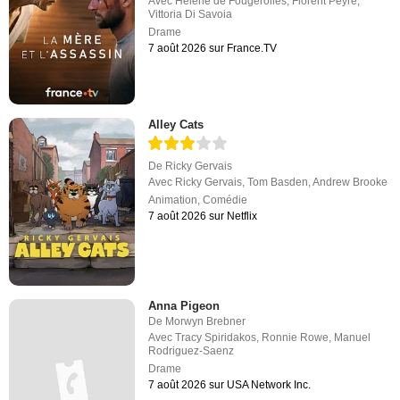
Avec
Hélène de Fougerolles
,
Florent Peyre
,
Vittoria Di Savoia
Drame
7 août 2026 sur France.TV
Alley Cats
De
Ricky Gervais
Avec
Ricky Gervais
,
Tom Basden
,
Andrew Brooke
Animation
,
Comédie
7 août 2026 sur Netflix
Anna Pigeon
De
Morwyn Brebner
Avec
Tracy Spiridakos
,
Ronnie Rowe
,
Manuel
Rodriguez-Saenz
Drame
7 août 2026 sur USA Network Inc.