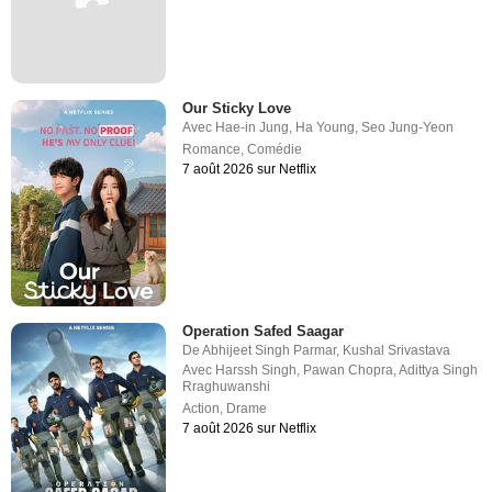
Our Sticky Love
Avec
Hae-in Jung
,
Ha Young
,
Seo Jung-Yeon
Romance
,
Comédie
7 août 2026 sur Netflix
Operation Safed Saagar
De
Abhijeet Singh Parmar
,
Kushal Srivastava
Avec
Harssh Singh
,
Pawan Chopra
,
Adittya Singh
Rraghuwanshi
Action
,
Drame
7 août 2026 sur Netflix