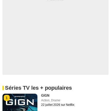
Séries TV les + populaires
GIGN
1
Action
,
Drame
22 juillet 2026 sur Netflix