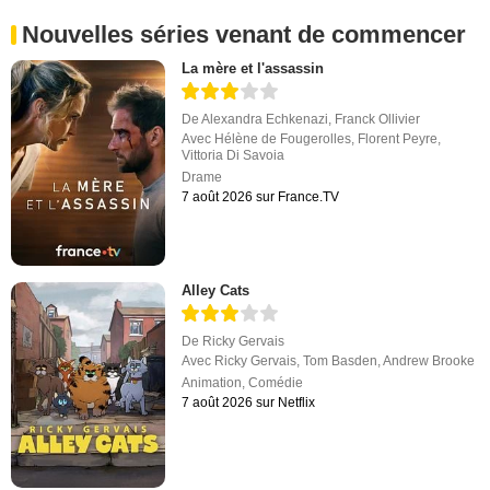
Nouvelles séries venant de commencer
La mère et l'assassin
De
Alexandra Echkenazi
,
Franck Ollivier
Avec
Hélène de Fougerolles
,
Florent Peyre
,
Vittoria Di Savoia
Drame
7 août 2026 sur France.TV
Alley Cats
De
Ricky Gervais
Avec
Ricky Gervais
,
Tom Basden
,
Andrew Brooke
Animation
,
Comédie
7 août 2026 sur Netflix