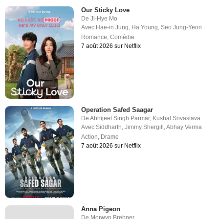
Our Sticky Love
De
Ji-Hye Mo
Avec
Hae-in Jung
,
Ha Young
,
Seo Jung-Yeon
Romance
,
Comédie
7 août 2026 sur Netflix
Operation Safed Saagar
De
Abhijeet Singh Parmar
,
Kushal Srivastava
Avec
Siddharth
,
Jimmy Shergill
,
Abhay Verma
Action
,
Drame
7 août 2026 sur Netflix
Anna Pigeon
De
Morwyn Brebner