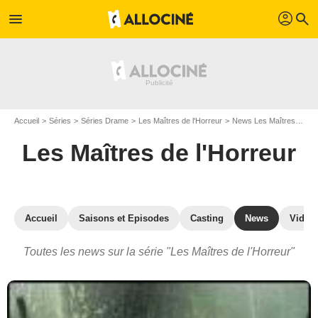
profil
menu
search
Accueil
Séries
Séries Drame
Les Maîtres de l'Horreur
News Les Maîtres de l'Horreur
Les Maîtres de l'Horreur
Accueil
Saisons et Episodes
Casting
News
Vidéo
Toutes les news sur la série "Les Maîtres de l'Horreur"