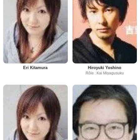
Eri Kitamura
Hiroyuki Yoshino
Rôle : Kai Miyagusuku