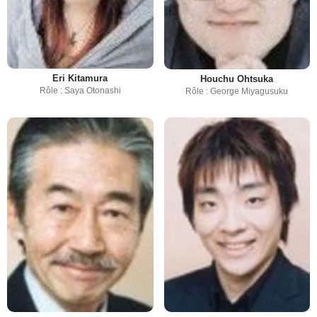
Eri Kitamura
Houchu Ohtsuka
Rôle : Saya Otonashi
Rôle : George Miyagusuku