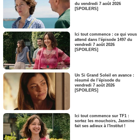
La mère d'Okamura
du vendredi 7 août 2026
[SPOILERS]
- 1 Episode :
15
Jin Domon
Yann
- 1 Episode :
21
Ici tout commence : ce qui vous
Tamio Sobami
attend dans l'épisode 1497 du
Professeur Sukegawa
vendredi 7 août 2026
- 1 Episode :
15
[SPOILERS]
Jun Fukuyama
Guy
- 1 Episode :
21
Un Si Grand Soleil en avance :
résumé de l’épisode du
vendredi 7 août 2026
[SPOILERS]
Ici tout commence sur TF1 :
sortez les mouchoirs, Jasmine
fait ses adieux à l'Institut !