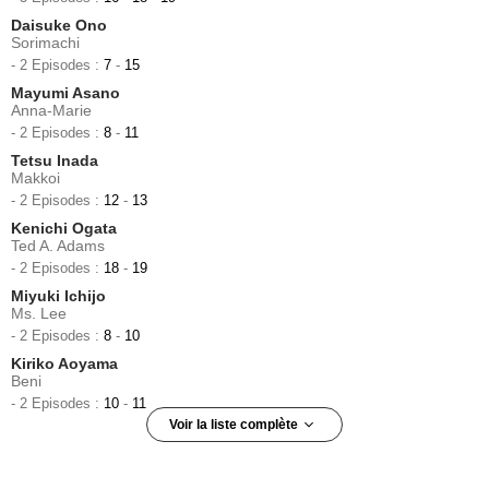
Daisuke Ono
Sorimachi
- 2 Episodes :
7
-
15
Mayumi Asano
Anna-Marie
- 2 Episodes :
8
-
11
Tetsu Inada
Makkoi
- 2 Episodes :
12
-
13
Kenichi Ogata
Ted A. Adams
- 2 Episodes :
18
-
19
Miyuki Ichijo
Ms. Lee
- 2 Episodes :
8
-
10
Kiriko Aoyama
Beni
- 2 Episodes :
10
-
11
Voir la liste complète
Takaya Kuroda
Rodgers
- 2 Episodes :
12
-
13