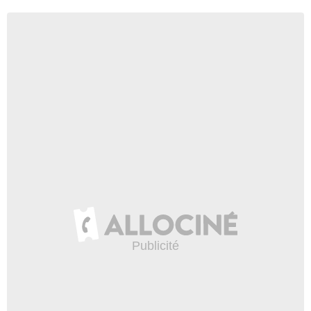
Yukie Maeda
Alison
- 2 Episodes :
10
-
11
Takuya Kirimoto
Spencer
- 2 Episodes :
12
-
13
Tadahisa Saizen
Capitain Naval
- 1 Episode :
2
Ikuya Sawaki
Takeda Desk
- 1 Episode :
15
Toshiko Sawada
Vieille femme
- 1 Episode :
16
Kaori Nazuka
Sonya
- 1 Episode :
17
Hideki Tasaka
Gestas
- 1 Episode :
20