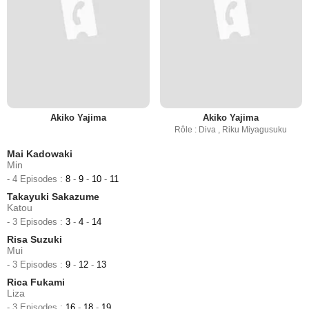
Akiko Yajima
Akiko Yajima
Rôle : Diva , Riku Miyagusuku
Mai Kadowaki
Min
- 4 Episodes :
8
-
9
-
10
-
11
Takayuki Sakazume
Katou
- 3 Episodes :
3
-
4
-
14
Risa Suzuki
Mui
- 3 Episodes :
9
-
12
-
13
Rica Fukami
Liza
- 3 Episodes :
16
-
18
-
19