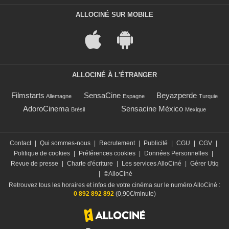
ALLOCINÉ SUR MOBILE
ALLOCINÉ À L'ÉTRANGER
Filmstarts
SensaCine
Beyazperde
Allemagne
Espagne
Turquie
AdoroCinema
Sensacine México
Brésil
Mexique
Contact
|
Qui sommes-nous
|
Recrutement
|
Publicité
|
CGU
|
CGV
|
Politique de cookies
|
Préférences cookies
|
Données Personnelles
|
Revue de presse
|
Charte d'écriture
|
Les services AlloCiné
|
Gérer Utiq
|
©AlloCiné
Retrouvez tous les horaires et infos de votre cinéma sur le numéro AlloCiné :
0 892 892 892
(0,90€/minute)