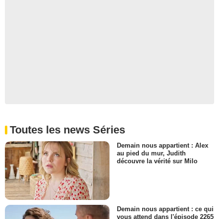
Chiwa Saito
Lulu
- 1 Episode :
21
Wahei Iida
Joel
- 1 Episode :
22
Akari Higuchi
La mère de Kaori
- 1 Episode :
3
Yuuko Kinoshita
Mama
- 1 Episode :
4
Fumio Matsuoka
Toutes les news Séries
Phillip Rosenberg
- 1 Episode :
18
Demain nous appartient : Alex
au pied du mur, Judith
Naomi Wakabayashi
découvre la vérité sur Milo
Dismas
- 1 Episode :
20
Kōji Yusa
Gudolf
- 1 Episode :
21
Demain nous appartient : ce qui
Misa Watanabe
vous attend dans l'épisode 2265