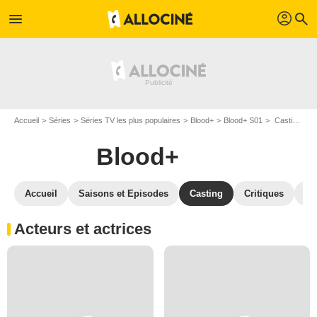
profil
menu
search
Accueil
Séries
Séries TV les plus populaires
Blood+
Blood+ S01
Casting Blood+ S01
Blood+
Accueil
Saisons et Episodes
Casting
Critiques
Ph
Acteurs et actrices